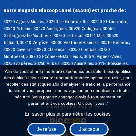
Votre magasin Biocoop Lunel (34400) est proche de :
30220 Aigues-Mortes, 30240 Le Grau-du-Roi, 30220 St-Laurent-d,
30540 Milhaud, 30470 Aimargues, 30920 Codognan, 30660
Gallargues-le-Montueux, 30740 Le Cailar, 30121 Mus, 30620
Uchaud, 30310 Vergèze, 30600 Vestric-et-Candiac, 30510 Générac,
30820 Caveirac, 30870 Clarensac, 30250 Combas, 30730
Montpezat, 30870 St-Côme-et-Maruéjols, 30670 Aigues-Vives,
30250 Aspères, 30250 Aubais, 30250 Aujargues, 30114 Boissières,
30420 Calvisson, 30111 Congénies, 30250 Fontanès, 30250 Junas,
Afin de vous offrir la meilleure expérience possible, Biocoop utilise
30980 Langlade, 30250 Lecques, 30114 Nages-et-Solorgues
des cookies : pour assurer une performance optimale du site, pour
récolter des statistiques afin d'analyser le trafic et la performance
du site et vous proposer une navigation personnalisée en toute
sécurité. Vous pouvez changer d'avis à tout moment en
Biocoop.fr
Le réseau Biocoop
paramétrant vos cookies. OK pour vous ?
Copyright Biocoop 2026
En savoir plus et paramétrer les cookies
Je refuse
J'accepte
Réalisé par