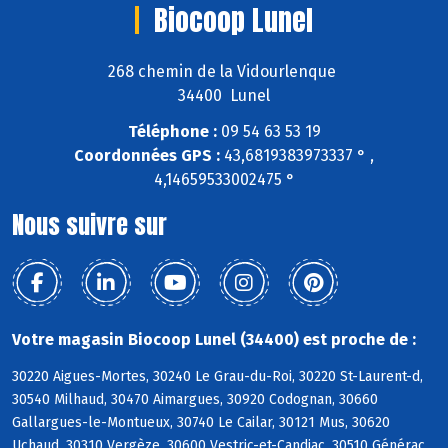
Biocoop Lunel
268 chemin de la Vidourlenque
34400 Lunel
Téléphone :
09 54 63 53 19
Coordonnées GPS :
43,6819383973337 ° ,
4,14659533002475 °
Nous suivre sur
Votre magasin Biocoop Lunel (34400) est proche de :
30220 Aigues-Mortes, 30240 Le Grau-du-Roi, 30220 St-Laurent-d,
30540 Milhaud, 30470 Aimargues, 30920 Codognan, 30660
Gallargues-le-Montueux, 30740 Le Cailar, 30121 Mus, 30620
Uchaud, 30310 Vergèze, 30600 Vestric-et-Candiac, 30510 Générac,