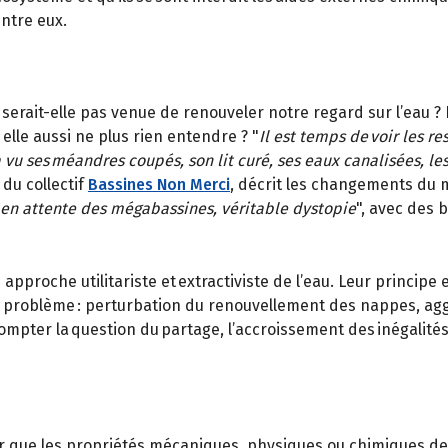
entre eux.
 serait-elle pas venue de renouveler notre regard sur l’eau ? 
elle aussi ne plus rien entendre ? "
Il est temps de voir les r
vu ses méandres coupés, son lit curé, ses eaux canalisées, les
du collectif
Bassines Non Merci
, décrit les changements du m
rs en attente des mégabassines, véritable dystopie
", avec des 
pproche utilitariste et extractiviste de l’eau. Leur principe
er problème : perturbation du renouvellement des nappes, a
mpter la question du partage, l’accroissement des inégalités 
que les propriétés mécaniques, physiques ou chimiques de l