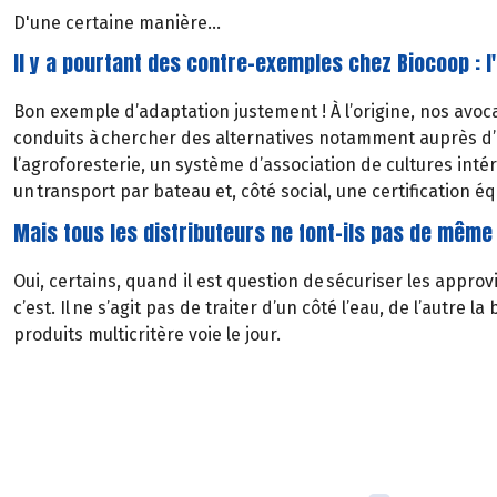
D'une certaine manière...
Il y a pourtant des contre-exemples chez Biocoop : l'
Bon exemple d’adaptation justement ! À l’origine, nos avoc
conduits à chercher des alternatives notamment auprès d’ag
l’agroforesterie, un système d’association de cultures intéres
un transport par bateau et, côté social, une certification é
Mais tous les distributeurs ne font-ils pas de même
Oui, certains, quand il est question de sécuriser les approv
c’est. Il ne s’agit pas de traiter d’un côté l’eau, de l’autr
produits multicritère voie le jour.