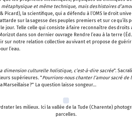
ue, métaphysique et même technique, mais des histoires d’amo
card), la scientifique, qui a défendu à l’OMS le droit universel
e s’attarde sur la sagesse des peuples premiers et sur ce qu’i
 jour. Telle celle qui consiste à faire reconnaître des droits 
Morizot dans son dernier ouvrage Rendre l’eau à la terre (Éd.
r sur notre relation collective au vivant et propose de guérir 
our l’eau.
a dimension culturelle holistique, c’est-à-dire sacrée
". Sacra
leurs supérieures. "
Pourrions-nous chanter l’amour sacré de 
a Marseillaise ?" La question laisse songeur…
hydrater les milieux. Ici la vallée de la Tude (Charente) phot
parcelles.