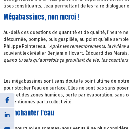
à ses constituants, l’eau permettant de les faire dialoguer 
Mégabassines, non merci !
Au-delà des questions de quantité et de qualité, l’heure ne
détournée, pompée, puis gaspillée, au point qu’elle semble 
Philippe Pointereau. "
Après les remembrements, la rivière a 
souvient le céréalier Benjamin Hovart. Édouard des Marais, 
quand tu sais qu’autrefois ça grouillait de vie, les chantie
Les mégabassines sont sans doute le point ultime de notre a
pour stocker l’eau en surface. Elles ne sont pas sans pos
d’eau et des zones humides, perte par évaporation, sans co
subventionnés par la collectivité.
Réenchanter l'eau
Mais pourquoi en sommes-nous venus à ne plus considérer 