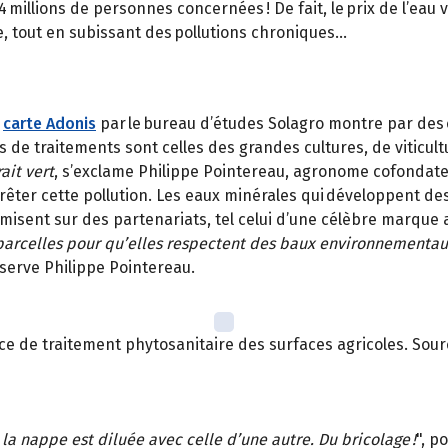
4 millions de personnes concernées ! De fait, le prix de l’eau 
e, tout en subissant des pollutions chroniques…
a
carte Adonis
par le bureau d’études Solagro montre par des c
s de traitements sont celles des grandes cultures, de viticul
rait vert
, s’exclame Philippe Pointereau, agronome cofondate
rrêter cette pollution. Les eaux minérales qui développent de
 misent sur des partenariats, tel celui d’une célèbre marque 
 parcelles pour qu’elles respectent des baux environnementau
bserve Philippe Pointereau.
e de traitement phytosanitaire des surfaces agricoles. Sourc
 la nappe est diluée avec celle d’une autre. Du bricolage !
", p