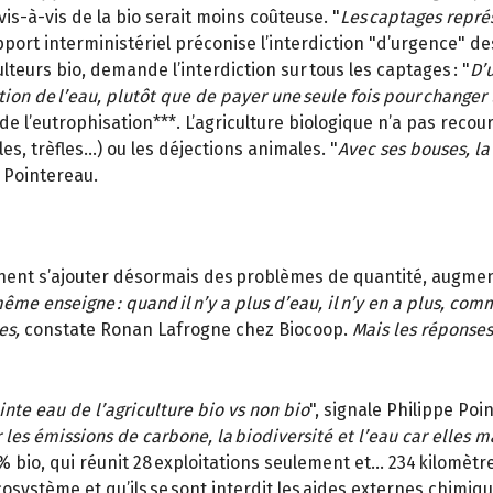
is-à-vis de la bio serait moins coûteuse. "
Les captages représ
pport interministériel préconise l’interdiction "d’urgence" de
ulteurs bio, demande l’interdiction sur tous les captages : "
D’u
tion de l’eau, plutôt que de payer une seule fois pour changer 
e l’eutrophisation***. L’agriculture biologique n’a pas recou
les, trèfles…) ou les déjections animales. "
Avec ses bouses, la 
e Pointereau.
iennent s’ajouter désormais des problèmes de quantité, augme
 même enseigne : quand il n’y a plus d’eau, il n’y en a plus, co
es,
constate Ronan Lafrogne chez Biocoop.
Mais les réponses
inte eau de l’agriculture bio vs non bio
", signale Philippe P
les émissions de carbone, la biodiversité et l’eau car elles 
% bio, qui réunit 28 exploitations seulement et… 234 kilomètre
système et qu’ils se sont interdit les aides externes chimiques