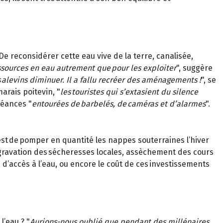
De reconsidérer cette eau vive de la terre, canalisée,
essources en eau autrement que pour les exploiter
", suggère
 alevins diminuer. Il a fallu recréer des aménagements !
", se
arais poitevin, "
les touristes qui s’extasient du silence
béances "
entourées de barbelés, de caméras et d’alarmes
".
 est de pomper en quantité les nappes souterraines l’hiver
ggravation des sécheresses locales, assèchement des cours
d’accès à l’eau, ou encore le coût de ces investissements
’eau ? "
Aurions-nous oublié que pendant des millénaires,