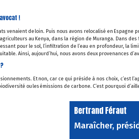
avocat !
ats venaient de loin. Puis nous avons relocalisé en Espagne 
riculteurs au Kenya, dans la région de Muranga. Dans des fo
sant pour le sol, l’infiltration de l’eau en profondeur, la limit
quitable. Ainsi, aujourd’hui, nous avons deux provenances d’a
 ?
isionnements. Et non, car ce qui préside à nos choix, c’est l
e la biodiversité ou les émissions de carbone. C’est pourquoi 
Bertrand Féraut
Maraîcher, prési