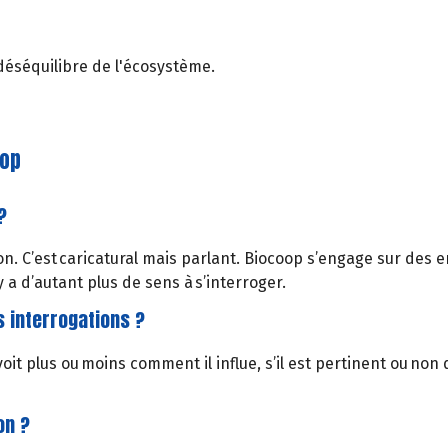
déséquilibre de l'écosystème.
oop
?
on. C’est caricatural mais parlant. Biocoop s’engage sur des 
 a d’autant plus de sens à s’interroger.
os interrogations ?
it plus ou moins comment il influe, s’il est pertinent ou no
on ?