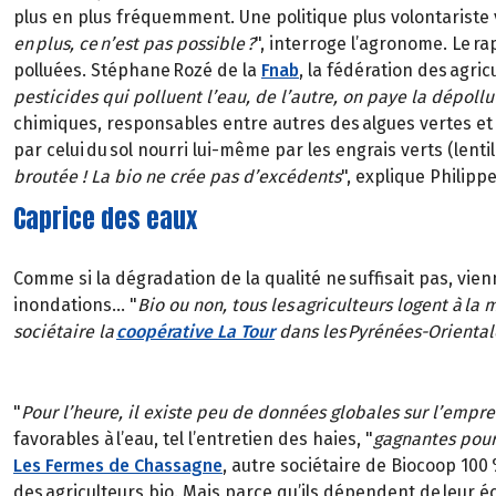
plus en plus fréquemment. Une politique plus volontariste v
en plus, ce n’est pas possible ?
", interroge l’agronome. Le ra
polluées. Stéphane Rozé de la
Fnab
, la fédération des agric
pesticides qui polluent l’eau, de l’autre, on paye la dépollu
chimiques, responsables entre autres des algues vertes et d
par celui du sol nourri lui-même par les engrais verts (lentil
broutée ! La bio ne crée pas d’excédents
", explique Philipp
Caprice des eaux
Comme si la dégradation de la qualité ne suffisait pas, v
inondations… "
Bio ou non, tous les agriculteurs logent à la
sociétaire la
coopérative La Tour
dans les Pyrénées-Oriental
"
Pour l’heure, il existe peu de données globales sur l’empre
favorables à l’eau, tel l’entretien des haies, "
gagnantes pour 
Les Fermes de Chassagne
, autre sociétaire de Biocoop 100 
des agriculteurs bio. Mais parce qu’ils dépendent de leur éco