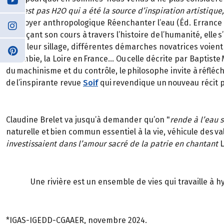
ce n’est pas H2O qui a été la source d’inspiration artistiq
plaidoyer anthropologique Réenchanter l’eau (Éd. Errance & Pi
Retraçant son cours à travers l’histoire de l’humanité, ell
Dans leur sillage, différentes démarches novatrices voient le
Colombie, la Loire en France… Ou celle décrite par Baptiste 
du machinisme et du contrôle, le philosophe invite à réfléchi
de l’inspirante revue
Soif
qui revendique un nouveau récit p
Claudine Brelet va jusqu’à demander qu’on "
rende à l’eau s
naturelle et bien commun essentiel à la vie, véhicule des va
investissaient dans l’amour sacré de la patrie en chantant
L
Une rivière est un ensemble de vies qui travaille à 
*IGAS-IGEDD-CGAAER, novembre 2024.