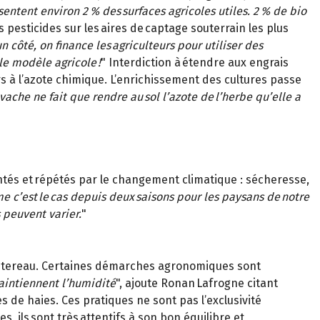
entent environ 2 % des surfaces agricoles utiles. 2 % de bio
s pesticides sur les aires de captage souterrain les plus
n côté, on finance les agriculteurs pour utiliser des
le modèle agricole !
" Interdiction à étendre aux engrais
rs à l’azote chimique. L’enrichissement des cultures passe
vache ne fait que rendre au sol l’azote de l’herbe qu’elle a
ntés et répétés par le changement climatique : sécheresse,
mme c’est le cas depuis deux saisons pour les paysans de notre
 peuvent varier.
"
ointereau. Certaines démarches agronomiques sont
maintiennent l’humidité
", ajoute Ronan Lafrogne citant
s de haies. Ces pratiques ne sont pas l’exclusivité
, ils sont très attentifs à son bon équilibre et