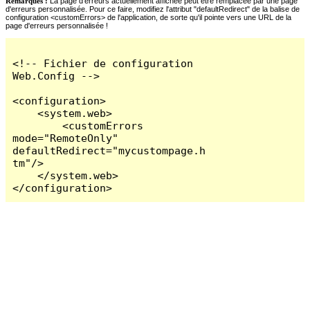
Remarques :
La page d'erreurs actuellement affichée peut être remplacée par une page
d'erreurs personnalisée. Pour ce faire, modifiez l'attribut "defaultRedirect" de la balise de
configuration <customErrors> de l'application, de sorte qu'il pointe vers une URL de la
page d'erreurs personnalisée !
<!-- Fichier de configuration 
Web.Config -->

<configuration>

    <system.web>

        <customErrors 
mode="RemoteOnly" 
defaultRedirect="mycustompage.h
tm"/>

    </system.web>

</configuration>