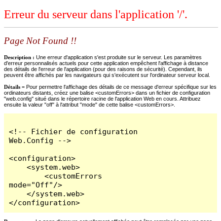
Erreur du serveur dans l'application '/'.
Page Not Found !!
Description :
Une erreur d'application s'est produite sur le serveur. Les paramètres
d'erreur personnalisés actuels pour cette application empêchent l'affichage à distance
des détails de l'erreur de l'application (pour des raisons de sécurité). Cependant, ils
peuvent être affichés par les navigateurs qui s'exécutent sur l'ordinateur serveur local.
Détails =
Pour permettre l'affichage des détails de ce message d'erreur spécifique sur les
ordinateurs distants, créez une balise <customErrors> dans un fichier de configuration
"web.config" situé dans le répertoire racine de l'application Web en cours. Attribuez
ensuite la valeur "off" à l'attribut "mode" de cette balise <customErrors>.
<!-- Fichier de configuration 
Web.Config -->

<configuration>

    <system.web>

        <customErrors 
mode="Off"/>

    </system.web>

</configuration>