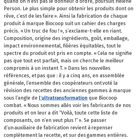
quand on n’est pas le donneur d’ordre, poursuit Hélène
Person. Le plus simple pour obtenir les produits dont on
rêve, c’est de les faire ». Ainsi la fabrication de chaque
produit à marque Biocoop suit un cahier des charges
précis. « Un truc de fou ! », s’exclame-t-elle en riant.
Composition, origine des ingrédients, goût, emballage,
impact environnemental, filières équitables, tout le
spectre du produit est pris en compte. « Cela ne signifie
pas que tout est parfait, mais on cherche le meilleur
compromis à un instant T. » Dans les nouvelles
références, et pas que : il y a cinq ans, en assemblée
générale, l’ensemble des coopérateurs ont voté la
révision des recettes des anciennes gammes à marque
sous l’angle de
l’ultratransformation
que Biocoop
combat. « Nous sommes allés voir les fabricants de nos
produits et on leur a dit “Voilà, toute cette liste de
composants, on n’en veut plus !” ». Se passer
d’un auxiliaire de fabrication revient à repenser
complètement la recette, et sur des gammes entières.