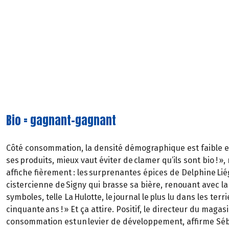
Bio = gagnant-gagnant
Côté consommation, la densité démographique est faible et la
ses produits, mieux vaut éviter de clamer qu’ils sont bio ! »
affiche fièrement : les surprenantes épices de Delphine Liég
cistercienne de Signy qui brasse sa bière, renouant avec la 
symboles, telle La Hulotte, le journal le plus lu dans les ter
cinquante ans ! » Et ça attire. Positif, le directeur du maga
consommation est un levier de développement, affirme Séba