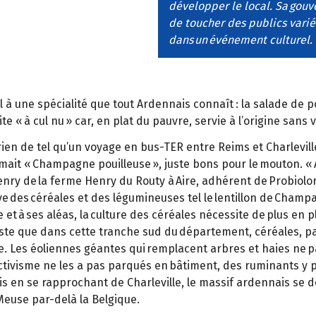
développer le local. Sa gouv
de toucher des publics varié
dans un événement culturel. L
il à une spécialité que tout Ardennais connaît : la salade de 
e « à cul nu » car, en plat du pauvre, servie à l’origine sans 
 rien de tel qu’un voyage en bus-TER entre Reims et Charlevi
ait « Champagne pouilleuse », juste bons pour le mouton. « 
enry de la ferme Henry du Routy à Aire, adhérent de Probiolor
ive des céréales et des légumineuses tel le lentillon de Champa
 et à ses aléas, la culture des céréales nécessite de plus en
Reste que dans cette tranche sud du département, céréales, pat
. Les éoliennes géantes qui remplacent arbres et haies ne pa
uctivisme ne les a pas parqués en bâtiment, des ruminants y 
is en se rapprochant de Charleville, le massif ardennais se de
 Meuse par-delà la Belgique.