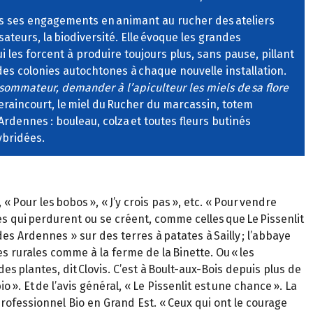
ans ses engagements en animant au rucher des ateliers
ateurs, la biodiversité. Elle évoque les grandes
 les forcent à produire toujours plus, sans pause, pillant
des colonies autochtones à chaque nouvelle installation.
sommateur, demander à l’apiculteur les miels de sa flore
 Seraincourt, le miel du Rucher du marcassin, totem
Ardennes : bouleau, colza et toutes fleurs butinés
ybridées.
 Pour les bobos », « J’y crois pas », etc. « Pour vendre
ires qui perdurent ou se créent, comme celles que Le Pissenlit
es Ardennes » sur des terres à patates à Sailly ; l’abbaye
es rurales comme à la ferme de la Binette. Ou « les
des plantes, dit Clovis. C’est à Boult-aux-Bois depuis plus de
 ». Et de l’avis général, « Le Pissenlit est une chance ». La
fessionnel Bio en Grand Est. « Ceux qui ont le courage