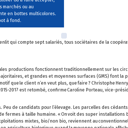
es marchés ou au
ente en bottes multicolores.
pot à fond.
enlit qui compte sept salariés, tous sociétaires de la coopéra
pales productions fonctionnent traditionnellement sur les circ
majoritaires, et grandes et moyennes surfaces (GMS) font la pl
motif que le client n’en veut plus, que faire ? Christophe Henr
 2015-2017 est retombé, confirme Caroline Porteau, vice-prés
s. Peu de candidats pour l’élevage. Les parcelles des cédants 
de fermes à taille humaine. « On voit des super installations 
ploitations mixtes, bio/non bio, reviennent au conventionnel
 en agriculture biologique quand la moyenne nationale affich