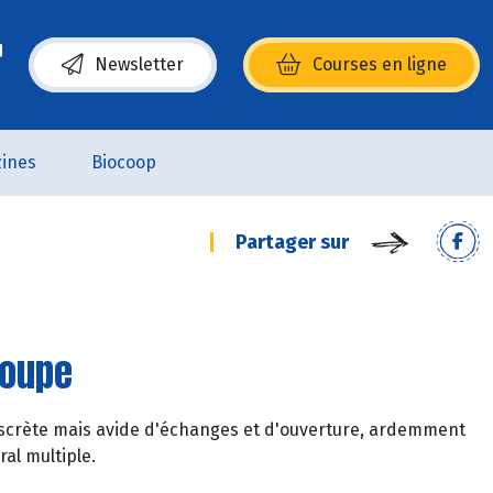
Newsletter
Courses en ligne
(s’ouvre dans une nouvelle fenêtre)
ines
Biocoop
Partager sur
roupe
t discrète mais avide d'échanges et d'ouverture, ardemment
ral multiple.