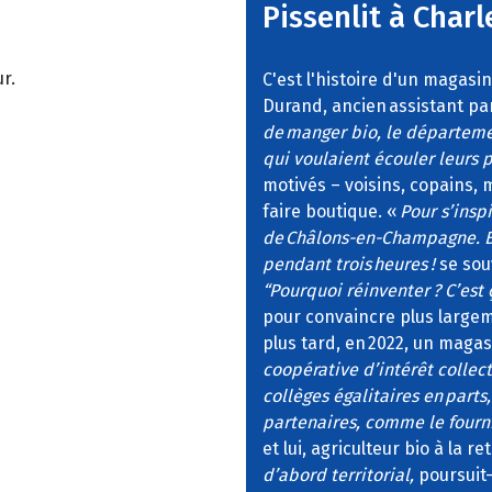
Pissenlit à Charl
r.
C'est l'histoire d'un magasi
Durand, ancien assistant pa
de manger bio, le départeme
qui voulaient écouler leurs p
motivés – voisins, copains,
faire boutique. «
Pour s’insp
de Châlons-en-Champagne. Bo
pendant trois heures !
se souv
“Pourquoi réinventer ? C’est 
pour convaincre plus largeme
plus tard, en 2022, un magasi
coopérative d’intérêt collecti
collèges égalitaires en parts
partenaires, comme le fourni
et lui, agriculteur bio à la 
d’abord territorial,
poursuit-