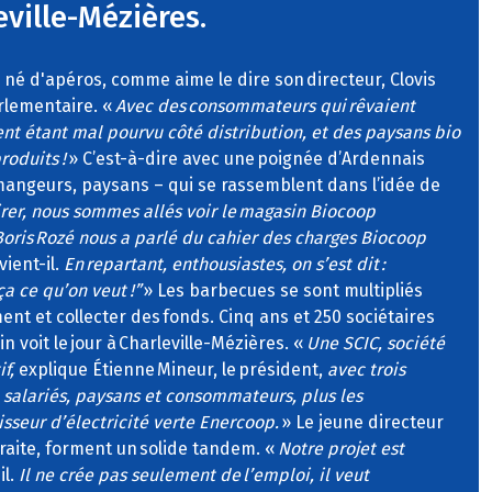
eville-Mézières.
n né d'apéros, comme aime le dire son directeur, Clovis
rlementaire. «
Avec des consommateurs qui rêvaient
nt étant mal pourvu côté distribution, et des paysans bio
roduits !
» C’est-à-dire avec une poignée d’Ardennais
 mangeurs, paysans – qui se rassemblent dans l’idée de
irer, nous sommes allés voir le magasin Biocoop
ris Rozé nous a parlé du cahier des charges Biocoop
ient-il.
En repartant, enthousiastes, on s’est dit :
ça ce qu’on veut !”
» Les barbecues se sont multipliés
nt et collecter des fonds. Cinq ans et 250 sociétaires
n voit le jour à Charleville-Mézières. «
Une SCIC, société
f,
explique Étienne Mineur, le président,
avec trois
, salariés, paysans et consommateurs, plus les
sseur d’électricité verte Enercoop.
» Le jeune directeur
retraite, forment un solide tandem. «
Notre projet est
il.
Il ne crée pas seulement de l’emploi, il veut