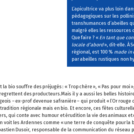
L’apicultrice va plus loin d
pédagogiques sur les pollinis
transhumances d’abeilles qui
malgré elles les ressources 
Que faire ? «
En tant que con
locale d’abord
», dit-elle. À
régional, est 100 %
made in
par abeilles rustiques non h
 bio souffre des préjugés : « Trop chère », « Pas pour moi », «
, regrettent des producteurs.Mais il y a aussi les belles histo
eois – ex-prof devenue safranière – qui produit « l’Or rouge d
tradition régionale mais en bio. Et encore, ces fêtes culturell
riers, qui conte avec humour et érudition la vie des animaux et 
sin voit les Ardennes comme « une terre de conquête pour la bio
stien Dusoir, responsable de la communication du réseau pro