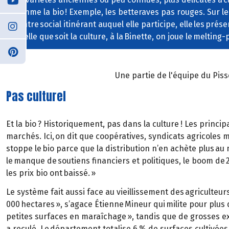
comme la bio ! Exemple, les betteraves pas rouges. Sur l
centre social itinérant auquel elle participe, elle les prés
Quelle que soit la culture, à la Binette, on joue le melting-
Une partie de l'équipe du Piss
Pas culturel
Et la bio ? Historiquement, pas dans la culture ! Les princi
marchés. Ici, on dit que coopératives, syndicats agricoles 
stoppe le bio parce que la distribution n’en achète plus au 
le manque de soutiens financiers et politiques, le boom de
les prix bio ont baissé. »
Le système fait aussi face au vieillissement des agriculteur
000 hectares », s’agace Étienne Mineur qui milite pour plus 
petites surfaces en maraîchage », tandis que de grosses ex
a reculé. Le département totalise 6 % de surfaces cultivées