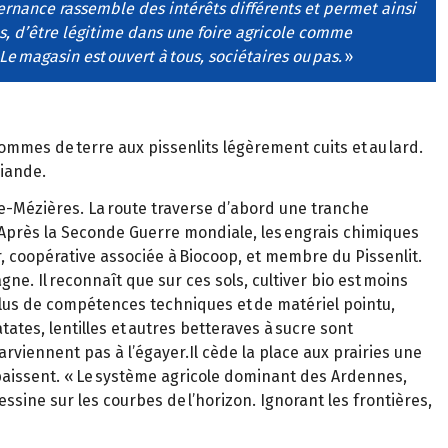
ernance rassemble des intérêts différents et permet ainsi
s, d’être légitime dans une foire agricole comme
e magasin est ouvert à tous, sociétaires ou pas.
»
pommes de terre aux pissenlits légèrement cuits et au lard.
viande.
lle-Mézières. La route traverse d’abord une tranche
Après la Seconde Guerre mondiale, les engrais chimiques
, coopérative associée à Biocoop, et membre du Pissenlit.
gne. Il reconnaît que sur ces sols, cultiver bio est moins
 plus de compétences techniques et de matériel pointu,
ates, lentilles et autres betteraves à sucre sont
rviennent pas à l’égayer.Il cède la place aux prairies une
paissent. « Le système agricole dominant des Ardennes,
ssine sur les courbes de l’horizon. Ignorant les frontières,