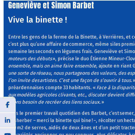
Geneviève et Simon Barbet
Vive la binette !
Entre les gens de la ferme de la Binette, à Verrières, et 
c’est plus qu’une affaire de commerce, même si les premie
semaine les seconds en légumes frais. Geneviève et Sim
moteurs des débuts
», précise le duo Étienne Mineur-Clov
ensemble, mais on aime faire ensemble,
ajoute en riant 
une sorte de réseau, nous partageons des valeurs, des es
l’on invite des artistes. C’est une façon de s’ouvrir à tous.
»
préardennaises compte 33 habitants. «
Face à la dispari
aux modèles agricoles clivants, etc., discuter devient diffi
avons besoin de recréer des liens sociaux.
»
Mais le premier travail quotidien des Barbet, c’est semer,
désherber – merci la binette qui bine ! –, récolter un hec
000 m2 de serres, aidés de deux ânes et d’un petit tract
les variétés anciennes ou peu connues, plus délicates à cu