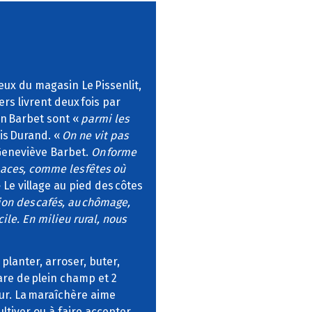
ceux du magasin Le Pissenlit,
rs livrent deux fois par
on Barbet sont «
parmi les
is Durand. «
On ne vit pas
Geneviève Barbet.
On forme
paces, comme les fêtes où
 Le village au pied des côtes
tion des cafés, au chômage,
cile. En milieu rural, nous
 planter, arroser, buter,
tare de plein champ et 2
eur. La maraîchère aime
ltiver ou à faire accepter,