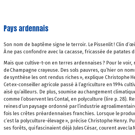
Pays ardennais
Son nom de baptême signe le terroir. Le Pissenlit ! Clin d’œ
À ne pas confondre avec la cacasse, fricassée de patates dit
Mais que cultive-t-on en terres ardennaises ? Pour le voir,
de Champagne crayeuse. Des sols pauvres, qu’hier on nomm
de synthèse les ont rendus riches », explique Christophe H
Cet ex-conseiller agricole passé à l’agriculture en 1994 cult
aisé qu’ailleurs. De plus, soumise au changement climatique
comme l’observent les Contal, en polyculture (lire p. 28). 
reines d’un paysage ordonné par l’industrie agroalimentaire
fois les crêtes préardennaises franchies. Lorsque le prod
c’est la polyculture-élevage », précise Christophe Henry. Pu
ses forêts, qui fascinaient déjà Jules César, courent avec la