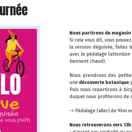
ournée
Nous partirons du magasin 
Si cela vous dit, vous pouvez
la version déguisée, faites
avec le pédalage (attention
tiennent chaud).
Nous prendrons des petites
une
découverte botanique
p
Puis nous repartirons à bicy
duquel nous profiterons de 
-> Pédalage (aller) de 9km e
Nous retrouverons vers 13h
- n'ayant pas souhaité ou pu 