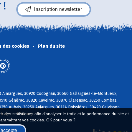
 !
Inscription newsletter
n des cookies
Plan du site
70 Aimargues, 30920 Codognan, 30660 Gallargues-le-Montueux,
30510 Générac, 30820 Caveirac, 30870 Clarensac, 30250 Combas,
50 Aubais, 30250 Aujargues, 30114 Boissières, 30420 Calvisson,
 des statistiques afin d'analyser le trafic et la performance du site et
4 Nages-et-Solorgues
paramétrant vos cookies. OK pour vous ?
'accepte