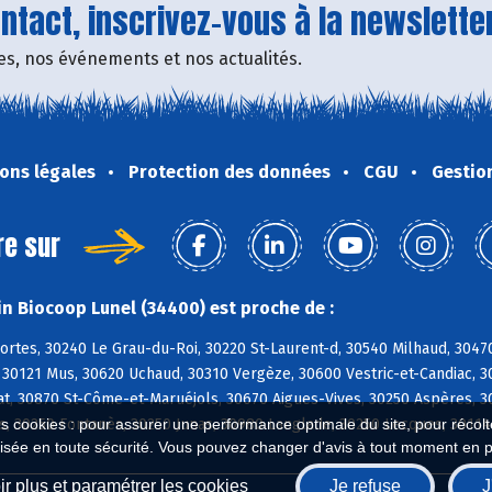
tact, inscrivez-vous à la newsletter
fres, nos événements et nos actualités.
ons légales
Protection des données
CGU
Gestio
re sur
n Biocoop Lunel (34400) est proche de :
ortes, 30240 Le Grau-du-Roi, 30220 St-Laurent-d, 30540 Milhaud, 304
, 30121 Mus, 30620 Uchaud, 30310 Vergèze, 30600 Vestric-et-Candiac, 
, 30870 St-Côme-et-Maruéjols, 30670 Aigues-Vives, 30250 Aspères, 302
es cookies : pour assurer une performance optimale du site, pour récolter
s, 30250 Fontanès, 30250 Junas, 30980 Langlade, 30250 Lecques, 3011
isée en toute sécurité. Vous pouvez changer d'avis à tout moment en 
r plus et paramétrer les cookies
Je refuse
J