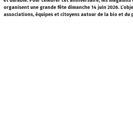
et durable. Pour célébrer cet anniversaire, les magasins
organisent une grande fête dimanche 14 juin 2026. L’obje
associations, équipes et citoyens autour de la bio et du p