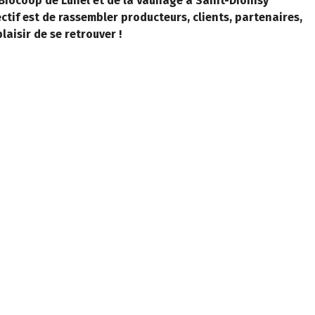
 Biocoop de Lunel et de la Vaunage à Saint-Dionisy
ctif est de rassembler producteurs, clients, partenaires,
laisir de se retrouver !