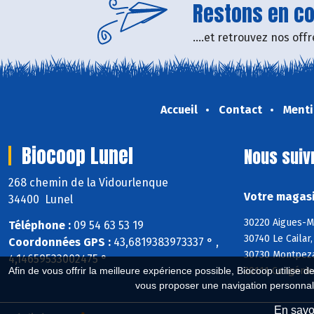
Restons en con
....et retrouvez nos of
Accueil
Contact
Menti
Biocoop Lunel
Nous suiv
268 chemin de la Vidourlenque
Votre magasi
34400 Lunel
30220 Aigues-M
Téléphone :
09 54 63 53 19
30740 Le Cailar
Coordonnées GPS :
43,6819383973337 ° ,
30730 Montpezat
4,14659533002475 °
Afin de vous offrir la meilleure expérience possible, Biocoop utilise d
30111 Congénie
vous proposer une navigation personnal
En savoi