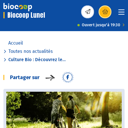
Biocoop Lunel
(s’ouvre dans une nou
Ouvert jusqu'à 19:30
Accueil
Toutes nos actualités
Culture Bio : Découvrez le...
Partager sur