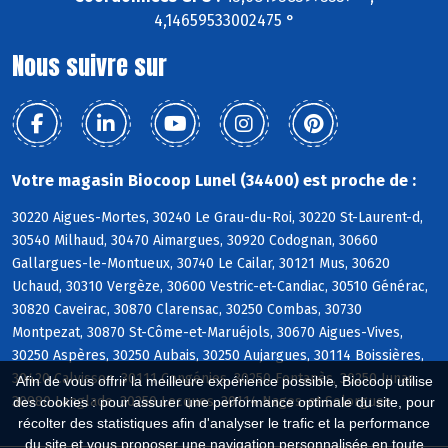
4,14659533002475 °
Nous suivre sur
Votre magasin Biocoop Lunel (34400) est proche de :
30220 Aigues-Mortes, 30240 Le Grau-du-Roi, 30220 St-Laurent-d,
30540 Milhaud, 30470 Aimargues, 30920 Codognan, 30660
Gallargues-le-Montueux, 30740 Le Cailar, 30121 Mus, 30620
Uchaud, 30310 Vergèze, 30600 Vestric-et-Candiac, 30510 Générac,
30820 Caveirac, 30870 Clarensac, 30250 Combas, 30730
Montpezat, 30870 St-Côme-et-Maruéjols, 30670 Aigues-Vives,
30250 Aspères, 30250 Aubais, 30250 Aujargues, 30114 Boissières,
30420 Calvisson, 30111 Congénies, 30250 Fontanès, 30250 Junas,
Afin de vous offrir la meilleure expérience possible, Biocoop utilise
30980 Langlade, 30250 Lecques, 30114 Nages-et-Solorgues
des cookies : pour assurer une performance optimale du site, pour
récolter des statistiques afin d'analyser le trafic et la performance
du site et vous proposer une navigation personnalisée en toute