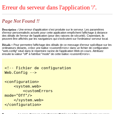
Erreur du serveur dans l'application '/'.
Page Not Found !!
Description :
Une erreur d'application s'est produite sur le serveur. Les paramètres
d'erreur personnalisés actuels pour cette application empêchent l'affichage à distance
des détails de l'erreur de l'application (pour des raisons de sécurité). Cependant, ils
peuvent être affichés par les navigateurs qui s'exécutent sur l'ordinateur serveur local.
Détails =
Pour permettre l'affichage des détails de ce message d'erreur spécifique sur les
ordinateurs distants, créez une balise <customErrors> dans un fichier de configuration
"web.config" situé dans le répertoire racine de l'application Web en cours. Attribuez
ensuite la valeur "off" à l'attribut "mode" de cette balise <customErrors>.
<!-- Fichier de configuration 
Web.Config -->

<configuration>

    <system.web>

        <customErrors 
mode="Off"/>

    </system.web>

</configuration>