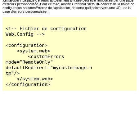
Remarques :
La page d'erreurs actuellement affichée peut être remplacée par une page
d'erreurs personnalisée. Pour ce faire, modifiez l'attribut "defaultRedirect" de la balise de
configuration <customErrors> de l'application, de sorte qu'il pointe vers une URL de la
page d'erreurs personnalisée !
<!-- Fichier de configuration 
Web.Config -->

<configuration>

    <system.web>

        <customErrors 
mode="RemoteOnly" 
defaultRedirect="mycustompage.h
tm"/>

    </system.web>

</configuration>