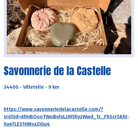
Savonnerie de la Castelle
34400
-
Villetelle - 9 km
https://www.savonneriedelacastelle.com/?
srsltid=AfmBOooTWuJbylvLzM5hyzWwd_Tc_FhScrSKhj-
Xue7LES1HMsxZiGu4