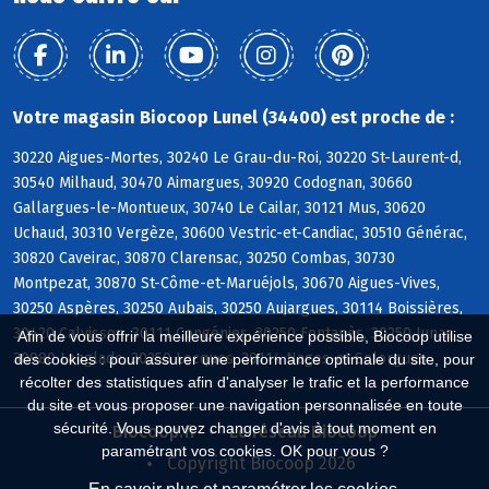
Votre magasin Biocoop Lunel (34400) est proche de :
30220 Aigues-Mortes, 30240 Le Grau-du-Roi, 30220 St-Laurent-d,
30540 Milhaud, 30470 Aimargues, 30920 Codognan, 30660
Gallargues-le-Montueux, 30740 Le Cailar, 30121 Mus, 30620
Uchaud, 30310 Vergèze, 30600 Vestric-et-Candiac, 30510 Générac,
30820 Caveirac, 30870 Clarensac, 30250 Combas, 30730
Montpezat, 30870 St-Côme-et-Maruéjols, 30670 Aigues-Vives,
30250 Aspères, 30250 Aubais, 30250 Aujargues, 30114 Boissières,
30420 Calvisson, 30111 Congénies, 30250 Fontanès, 30250 Junas,
Afin de vous offrir la meilleure expérience possible, Biocoop utilise
30980 Langlade, 30250 Lecques, 30114 Nages-et-Solorgues
des cookies : pour assurer une performance optimale du site, pour
récolter des statistiques afin d'analyser le trafic et la performance
du site et vous proposer une navigation personnalisée en toute
sécurité. Vous pouvez changer d'avis à tout moment en
Biocoop.fr
Le réseau Biocoop
paramétrant vos cookies. OK pour vous ?
Copyright Biocoop 2026