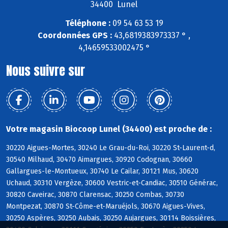
34400 Lunel
Téléphone :
09 54 63 53 19
Coordonnées GPS :
43,6819383973337 ° ,
4,14659533002475 °
Nous suivre sur
Votre magasin Biocoop Lunel (34400) est proche de :
30220 Aigues-Mortes, 30240 Le Grau-du-Roi, 30220 St-Laurent-d,
30540 Milhaud, 30470 Aimargues, 30920 Codognan, 30660
Gallargues-le-Montueux, 30740 Le Cailar, 30121 Mus, 30620
Uchaud, 30310 Vergèze, 30600 Vestric-et-Candiac, 30510 Générac,
30820 Caveirac, 30870 Clarensac, 30250 Combas, 30730
Montpezat, 30870 St-Côme-et-Maruéjols, 30670 Aigues-Vives,
30250 Aspères, 30250 Aubais, 30250 Aujargues, 30114 Boissières,