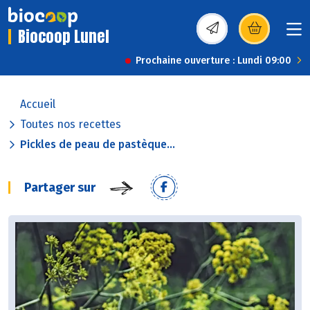
Biocoop Lunel
(s’ouvre dans une nou
Prochaine ouverture : Lundi 09:00
Accueil
Toutes nos recettes
Pickles de peau de pastèque...
Partager sur