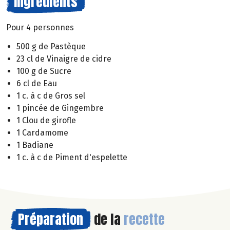
Ingrédients
Pour 4 personnes
500 g de Pastèque
23 cl de Vinaigre de cidre
100 g de Sucre
6 cl de Eau
1 c. à c de Gros sel
1 pincée de Gingembre
1 Clou de girofle
1 Cardamome
1 Badiane
1 c. à c de Piment d'espelette
Préparation
de la
recette