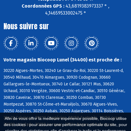
Coordonnées GPS :
43,6819383973337 ° ,
4,14659533002475 °
Nous suivre sur
Votre magasin Biocoop Lunel (34400) est proche de :
30220 Aigues-Mortes, 30240 Le Grau-du-Roi, 30220 St-Laurent-d,
30540 Milhaud, 30470 Aimargues, 30920 Codognan, 30660
Gallargues-le-Montueux, 30740 Le Cailar, 30121 Mus, 30620
Uchaud, 30310 Vergèze, 30600 Vestric-et-Candiac, 30510 Générac,
30820 Caveirac, 30870 Clarensac, 30250 Combas, 30730
Montpezat, 30870 St-Côme-et-Maruéjols, 30670 Aigues-Vives,
30250 Aspères, 30250 Aubais, 30250 Aujargues, 30114 Boissières,
30420 Calvisson, 30111 Congénies, 30250 Fontanès, 30250 Junas,
Afin de vous offrir la meilleure expérience possible, Biocoop utilise
30980 Langlade, 30250 Lecques, 30114 Nages-et-Solorgues
des cookies : pour assurer une performance optimale du site, pour
récolter des statistiques afin d'analyser le trafic et la performance