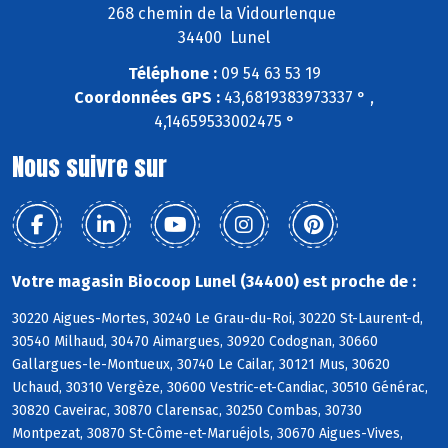
268 chemin de la Vidourlenque
34400 Lunel
Téléphone :
09 54 63 53 19
Coordonnées GPS :
43,6819383973337 ° ,
4,14659533002475 °
Nous suivre sur
Votre magasin Biocoop Lunel (34400) est proche de :
30220 Aigues-Mortes, 30240 Le Grau-du-Roi, 30220 St-Laurent-d,
30540 Milhaud, 30470 Aimargues, 30920 Codognan, 30660
Gallargues-le-Montueux, 30740 Le Cailar, 30121 Mus, 30620
Uchaud, 30310 Vergèze, 30600 Vestric-et-Candiac, 30510 Générac,
30820 Caveirac, 30870 Clarensac, 30250 Combas, 30730
Montpezat, 30870 St-Côme-et-Maruéjols, 30670 Aigues-Vives,