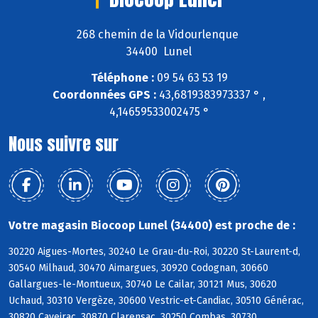
268 chemin de la Vidourlenque
34400 Lunel
Téléphone :
09 54 63 53 19
Coordonnées GPS :
43,6819383973337 ° ,
4,14659533002475 °
Nous suivre sur
Votre magasin Biocoop Lunel (34400) est proche de :
30220 Aigues-Mortes, 30240 Le Grau-du-Roi, 30220 St-Laurent-d,
30540 Milhaud, 30470 Aimargues, 30920 Codognan, 30660
Gallargues-le-Montueux, 30740 Le Cailar, 30121 Mus, 30620
Uchaud, 30310 Vergèze, 30600 Vestric-et-Candiac, 30510 Générac,
30820 Caveirac, 30870 Clarensac, 30250 Combas, 30730