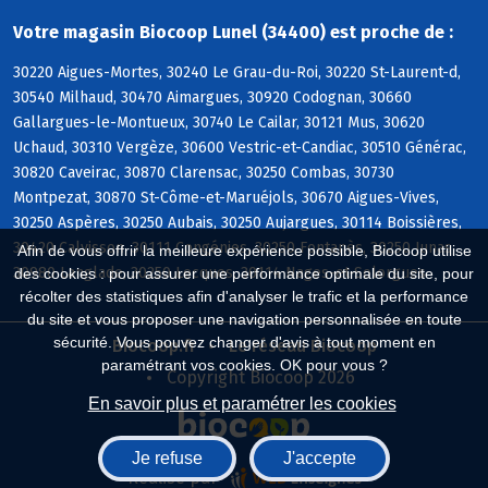
Votre magasin Biocoop Lunel (34400) est proche de :
30220 Aigues-Mortes, 30240 Le Grau-du-Roi, 30220 St-Laurent-d,
30540 Milhaud, 30470 Aimargues, 30920 Codognan, 30660
Gallargues-le-Montueux, 30740 Le Cailar, 30121 Mus, 30620
Uchaud, 30310 Vergèze, 30600 Vestric-et-Candiac, 30510 Générac,
30820 Caveirac, 30870 Clarensac, 30250 Combas, 30730
Montpezat, 30870 St-Côme-et-Maruéjols, 30670 Aigues-Vives,
30250 Aspères, 30250 Aubais, 30250 Aujargues, 30114 Boissières,
30420 Calvisson, 30111 Congénies, 30250 Fontanès, 30250 Junas,
Afin de vous offrir la meilleure expérience possible, Biocoop utilise
30980 Langlade, 30250 Lecques, 30114 Nages-et-Solorgues
des cookies : pour assurer une performance optimale du site, pour
récolter des statistiques afin d'analyser le trafic et la performance
du site et vous proposer une navigation personnalisée en toute
sécurité. Vous pouvez changer d'avis à tout moment en
Biocoop.fr
Le réseau Biocoop
paramétrant vos cookies. OK pour vous ?
Copyright Biocoop 2026
En savoir plus et paramétrer les cookies
Je refuse
J'accepte
Réalisé par