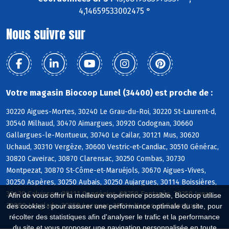
4,14659533002475 °
Nous suivre sur
Votre magasin Biocoop Lunel (34400) est proche de :
30220 Aigues-Mortes, 30240 Le Grau-du-Roi, 30220 St-Laurent-d,
30540 Milhaud, 30470 Aimargues, 30920 Codognan, 30660
Gallargues-le-Montueux, 30740 Le Cailar, 30121 Mus, 30620
Uchaud, 30310 Vergèze, 30600 Vestric-et-Candiac, 30510 Générac,
30820 Caveirac, 30870 Clarensac, 30250 Combas, 30730
Montpezat, 30870 St-Côme-et-Maruéjols, 30670 Aigues-Vives,
30250 Aspères, 30250 Aubais, 30250 Aujargues, 30114 Boissières,
30420 Calvisson, 30111 Congénies, 30250 Fontanès, 30250 Junas,
Afin de vous offrir la meilleure expérience possible, Biocoop utilise
30980 Langlade, 30250 Lecques, 30114 Nages-et-Solorgues
des cookies : pour assurer une performance optimale du site, pour
récolter des statistiques afin d'analyser le trafic et la performance
du site et vous proposer une navigation personnalisée en toute