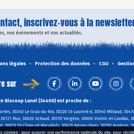
tact, inscrivez-vous à la newsletter
fres, nos événements et nos actualités.
ons légales
Protection des données
CGU
Gestio
re sur
n Biocoop Lunel (34400) est proche de :
ortes, 30240 Le Grau-du-Roi, 30220 St-Laurent-d, 30540 Milhaud, 304
, 30121 Mus, 30620 Uchaud, 30310 Vergèze, 30600 Vestric-et-Candiac, 
, 30870 St-Côme-et-Maruéjols, 30670 Aigues-Vives, 30250 Aspères, 302
s, 30250 Fontanès, 30250 Junas, 30980 Langlade, 30250 Lecques, 3011
es cookies : pour assurer une performance optimale du site, pour récolter