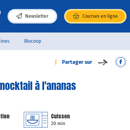
Newsletter
Courses en ligne
(s’ouvre dans une nouvelle fenêtre)
ines
Biocoop
Partager sur
mocktail à l'ananas
tion
Cuisson
20 min