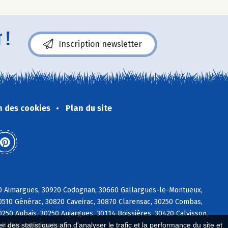
 !
Inscription newsletter
n des cookies
Plan du site
70 Aimargues, 30920 Codognan, 30660 Gallargues-le-Montueux,
30510 Générac, 30820 Caveirac, 30870 Clarensac, 30250 Combas,
50 Aubais, 30250 Aujargues, 30114 Boissières, 30420 Calvisson,
4 Nages-et-Solorgues
 des statistiques afin d'analyser le trafic et la performance du site et