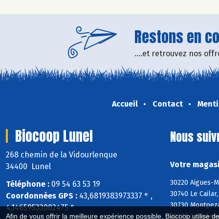
Restons en con
....et retrouvez nos of
Accueil
Contact
Menti
Biocoop Lunel
Nous suiv
268 chemin de la Vidourlenque
Votre magasi
34400 Lunel
30220 Aigues-M
Téléphone :
09 54 63 53 19
30740 Le Cailar
Coordonnées GPS :
43,6819383973337 ° ,
30730 Montpezat
4,14659533002475 °
30111 Congénie
Afin de vous offrir la meilleure expérience possible, Biocoop utilise d