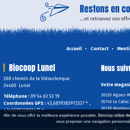
Restons en con
....et retrouvez nos of
Accueil
Contact
Menti
Biocoop Lunel
Nous suiv
268 chemin de la Vidourlenque
Votre magasi
34400 Lunel
30220 Aigues-M
Téléphone :
09 54 63 53 19
30740 Le Cailar
Coordonnées GPS :
43,6819383973337 ° ,
30730 Montpezat
4,14659533002475 °
30111 Congénie
Afin de vous offrir la meilleure expérience possible, Biocoop utilise d
vous proposer une navigation personnal