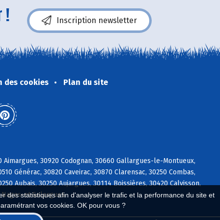
 !
Inscription newsletter
n des cookies
Plan du site
70 Aimargues, 30920 Codognan, 30660 Gallargues-le-Montueux,
30510 Générac, 30820 Caveirac, 30870 Clarensac, 30250 Combas,
50 Aubais, 30250 Aujargues, 30114 Boissières, 30420 Calvisson,
4 Nages-et-Solorgues
 des statistiques afin d'analyser le trafic et la performance du site et
paramétrant vos cookies. OK pour vous ?