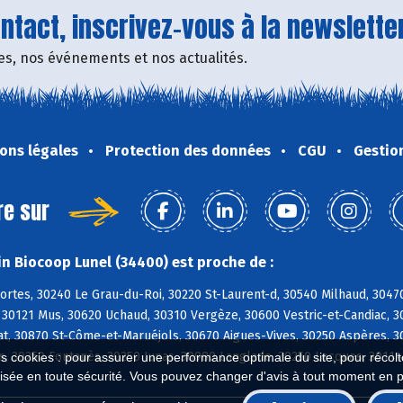
tact, inscrivez-vous à la newsletter
fres, nos événements et nos actualités.
ons légales
Protection des données
CGU
Gestio
re sur
n Biocoop Lunel (34400) est proche de :
ortes, 30240 Le Grau-du-Roi, 30220 St-Laurent-d, 30540 Milhaud, 304
, 30121 Mus, 30620 Uchaud, 30310 Vergèze, 30600 Vestric-et-Candiac, 
, 30870 St-Côme-et-Maruéjols, 30670 Aigues-Vives, 30250 Aspères, 302
s, 30250 Fontanès, 30250 Junas, 30980 Langlade, 30250 Lecques, 3011
es cookies : pour assurer une performance optimale du site, pour récolter
isée en toute sécurité. Vous pouvez changer d'avis à tout moment en 