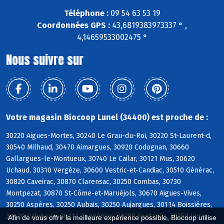
Téléphone :
09 54 63 53 19
Coordonnées GPS :
43,6819383973337 ° ,
4,14659533002475 °
Nous suivre sur
Votre magasin Biocoop Lunel (34400) est proche de :
30220 Aigues-Mortes, 30240 Le Grau-du-Roi, 30220 St-Laurent-d,
30540 Milhaud, 30470 Aimargues, 30920 Codognan, 30660
Gallargues-le-Montueux, 30740 Le Cailar, 30121 Mus, 30620
Uchaud, 30310 Vergèze, 30600 Vestric-et-Candiac, 30510 Générac,
30820 Caveirac, 30870 Clarensac, 30250 Combas, 30730
Montpezat, 30870 St-Côme-et-Maruéjols, 30670 Aigues-Vives,
30250 Aspères, 30250 Aubais, 30250 Aujargues, 30114 Boissières,
30420 Calvisson, 30111 Congénies, 30250 Fontanès, 30250 Junas,
Afin de vous offrir la meilleure expérience possible, Biocoop utilise