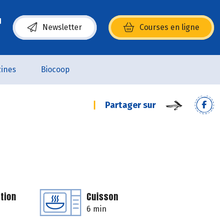
Newsletter
Courses en ligne
(s’ouvre dans une nouvelle fenêtre)
ines
Biocoop
Partager sur
tion
Cuisson
6 min