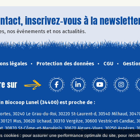
tact, inscrivez-vous à la newsletter
fres, nos événements et nos actualités.
ons légales
Protection des données
CGU
Gestio
re sur
n Biocoop Lunel (34400) est proche de :
ortes, 30240 Le Grau-du-Roi, 30220 St-Laurent-d, 30540 Milhaud, 304
, 30121 Mus, 30620 Uchaud, 30310 Vergèze, 30600 Vestric-et-Candiac, 
, 30870 St-Côme-et-Maruéjols, 30670 Aigues-Vives, 30250 Aspères, 302
es cookies : pour assurer une performance optimale du site, pour récolter
s, 30250 Fontanès, 30250 Junas, 30980 Langlade, 30250 Lecques, 3011