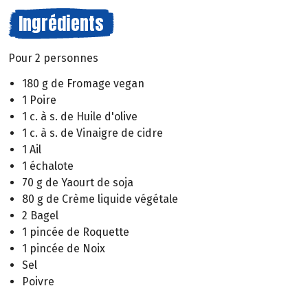
Ingrédients
Pour 2 personnes
180 g de Fromage vegan
1 Poire
1 c. à s. de Huile d'olive
1 c. à s. de Vinaigre de cidre
1 Ail
1 échalote
70 g de Yaourt de soja
80 g de Crème liquide végétale
2 Bagel
1 pincée de Roquette
1 pincée de Noix
Sel
Poivre