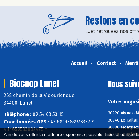
Restons en con
....et retrouvez nos of
Accueil
Contact
Menti
Biocoop Lunel
Nous suiv
268 chemin de la Vidourlenque
Votre magasi
34400 Lunel
30220 Aigues-M
Téléphone :
09 54 63 53 19
30740 Le Cailar
Coordonnées GPS :
43,6819383973337 ° ,
30730 Montpezat
4,14659533002475 °
Afin de vous offrir la meilleure expérience possible, Biocoop utilise d
30111 Congénie