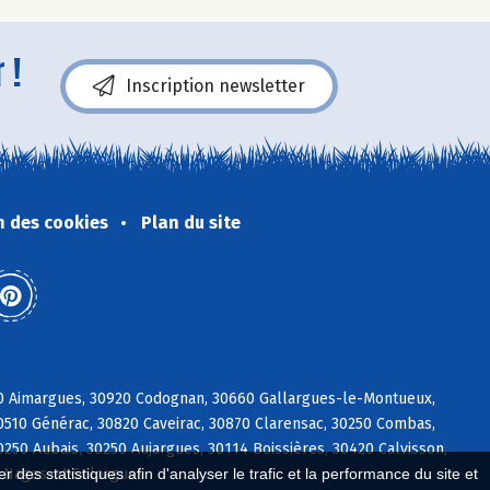
 !
Inscription newsletter
n des cookies
Plan du site
70 Aimargues, 30920 Codognan, 30660 Gallargues-le-Montueux,
30510 Générac, 30820 Caveirac, 30870 Clarensac, 30250 Combas,
50 Aubais, 30250 Aujargues, 30114 Boissières, 30420 Calvisson,
 des statistiques afin d'analyser le trafic et la performance du site et
4 Nages-et-Solorgues