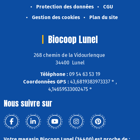
Protection des données
CGU
Gestion des cookies
Plan du site
Biocoop Lunel
268 chemin de la Vidourlenque
34400 Lunel
Téléphone :
09 54 63 53 19
Coordonnées GPS :
43,6819383973337 ° ,
4,14659533002475 °
Nous suivre sur
Votre magasin Biocoop Lunel (34400) est proche de :