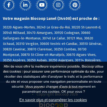
Votre magasin Biocoop Lunel (34400) est proche de :
30220 Aigues-Mortes, 30240 Le Grau-du-Roi, 30220 St-Laurent-d,
30540 Milhaud, 30470 Aimargues, 30920 Codognan, 30660
Gallargues-le-Montueux, 30740 Le Cailar, 30121 Mus, 30620
Uchaud, 30310 Vergèze, 30600 Vestric-et-Candiac, 30510 Générac,
30820 Caveirac, 30870 Clarensac, 30250 Combas, 30730
Montpezat, 30870 St-Côme-et-Maruéjols, 30670 Aigues-Vives,
30250 Aspères, 30250 Aubais, 30250 Aujargues, 30114 Boissières,
30420 Calvisson, 30111 Congénies, 30250 Fontanès, 30250 Junas,
Afin de vous offrir la meilleure expérience possible, Biocoop utilise
30980 Langlade, 30250 Lecques, 30114 Nages-et-Solorgues
des cookies : pour assurer une performance optimale du site, pour
récolter des statistiques afin d'analyser le trafic et la performance
du site et vous proposer une navigation personnalisée en toute
sécurité. Vous pouvez changer d'avis à tout moment en
Biocoop.fr
Le réseau Biocoop
paramétrant vos cookies. OK pour vous ?
Copyright Biocoop 2026
En savoir plus et paramétrer les cookies