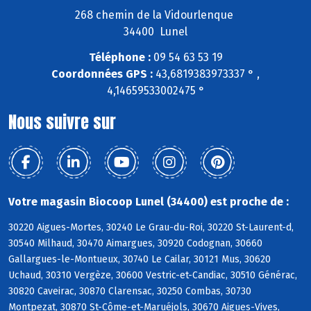
268 chemin de la Vidourlenque
34400 Lunel
Téléphone :
09 54 63 53 19
Coordonnées GPS :
43,6819383973337 ° ,
4,14659533002475 °
Nous suivre sur
Votre magasin Biocoop Lunel (34400) est proche de :
30220 Aigues-Mortes, 30240 Le Grau-du-Roi, 30220 St-Laurent-d,
30540 Milhaud, 30470 Aimargues, 30920 Codognan, 30660
Gallargues-le-Montueux, 30740 Le Cailar, 30121 Mus, 30620
Uchaud, 30310 Vergèze, 30600 Vestric-et-Candiac, 30510 Générac,
30820 Caveirac, 30870 Clarensac, 30250 Combas, 30730
Montpezat, 30870 St-Côme-et-Maruéjols, 30670 Aigues-Vives,