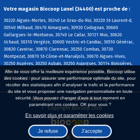
Votre magasin Biocoop Lunel (34400) est proche de :
30220 Aigues-Mortes, 30240 Le Grau-du-Roi, 30220 St-Laurent-d,
30540 Milhaud, 30470 Aimargues, 30920 Codognan, 30660
Gallargues-le-Montueux, 30740 Le Cailar, 30121 Mus, 30620
Uchaud, 30310 Vergèze, 30600 Vestric-et-Candiac, 30510 Générac,
30820 Caveirac, 30870 Clarensac, 30250 Combas, 30730
Montpezat, 30870 St-Côme-et-Maruéjols, 30670 Aigues-Vives,
30250 Aspères, 30250 Aubais, 30250 Aujargues, 30114 Boissières,
30420 Calvisson, 30111 Congénies, 30250 Fontanès, 30250 Junas,
Afin de vous offrir la meilleure expérience possible, Biocoop utilise
30980 Langlade, 30250 Lecques, 30114 Nages-et-Solorgues
des cookies : pour assurer une performance optimale du site, pour
récolter des statistiques afin d'analyser le trafic et la performance
du site et vous proposer une navigation personnalisée en toute
sécurité. Vous pouvez changer d'avis à tout moment en
Biocoop.fr
Le réseau Biocoop
paramétrant vos cookies. OK pour vous ?
Copyright Biocoop 2026
En savoir plus et paramétrer les cookies
Je refuse
J'accepte
Réalisé par