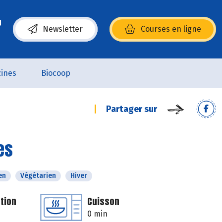
Newsletter
Courses en ligne
(s’ouvre dans une nouvelle fenêtre)
ines
Biocoop
Partager sur
es
en
Végétarien
Hiver
tion
Cuisson
0 min