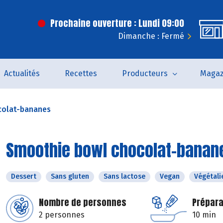
Prochaine ouverture : Lundi 09:00
Dimanche : Fermé
Actualités
Recettes
Producteurs
Magaz
colat-bananes
Smoothie bowl chocolat-banan
Dessert
Sans gluten
Sans lactose
Vegan
Végétali
Nombre de personnes
Prépara
2 personnes
10 min