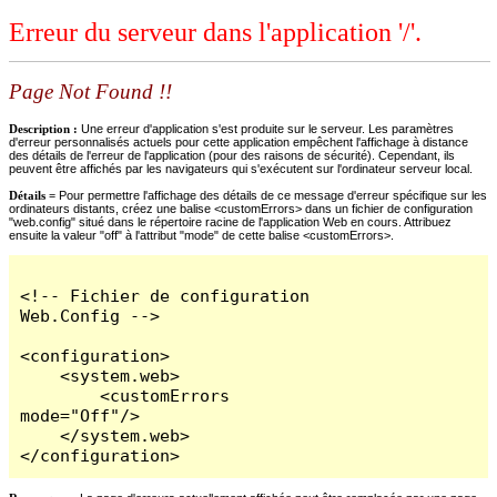
Erreur du serveur dans l'application '/'.
Page Not Found !!
Description :
Une erreur d'application s'est produite sur le serveur. Les paramètres
d'erreur personnalisés actuels pour cette application empêchent l'affichage à distance
des détails de l'erreur de l'application (pour des raisons de sécurité). Cependant, ils
peuvent être affichés par les navigateurs qui s'exécutent sur l'ordinateur serveur local.
Détails =
Pour permettre l'affichage des détails de ce message d'erreur spécifique sur les
ordinateurs distants, créez une balise <customErrors> dans un fichier de configuration
"web.config" situé dans le répertoire racine de l'application Web en cours. Attribuez
ensuite la valeur "off" à l'attribut "mode" de cette balise <customErrors>.
<!-- Fichier de configuration 
Web.Config -->

<configuration>

    <system.web>

        <customErrors 
mode="Off"/>

    </system.web>

</configuration>