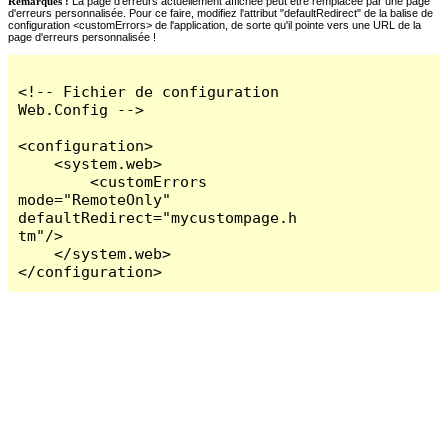
Remarques :
La page d'erreurs actuellement affichée peut être remplacée par une page
d'erreurs personnalisée. Pour ce faire, modifiez l'attribut "defaultRedirect" de la balise de
configuration <customErrors> de l'application, de sorte qu'il pointe vers une URL de la
page d'erreurs personnalisée !
<!-- Fichier de configuration 
Web.Config -->

<configuration>

    <system.web>

        <customErrors 
mode="RemoteOnly" 
defaultRedirect="mycustompage.h
tm"/>

    </system.web>

</configuration>