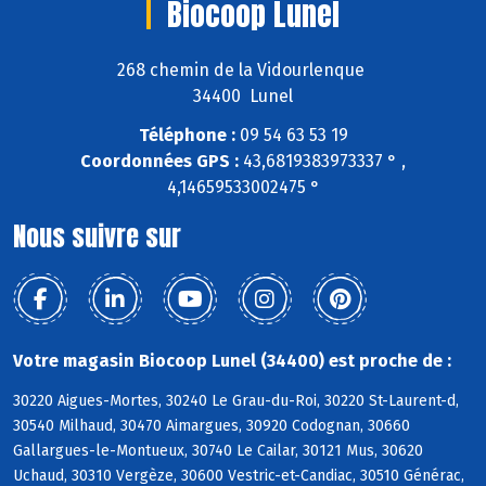
Biocoop Lunel
268 chemin de la Vidourlenque
34400 Lunel
Téléphone :
09 54 63 53 19
Coordonnées GPS :
43,6819383973337 ° ,
4,14659533002475 °
Nous suivre sur
Votre magasin Biocoop Lunel (34400) est proche de :
30220 Aigues-Mortes, 30240 Le Grau-du-Roi, 30220 St-Laurent-d,
30540 Milhaud, 30470 Aimargues, 30920 Codognan, 30660
Gallargues-le-Montueux, 30740 Le Cailar, 30121 Mus, 30620
Uchaud, 30310 Vergèze, 30600 Vestric-et-Candiac, 30510 Générac,