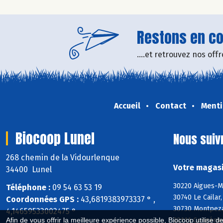
Restons en con
....et retrouvez nos of
Accueil
Contact
Menti
Biocoop Lunel
Nous suiv
268 chemin de la Vidourlenque
Votre magasi
34400 Lunel
30220 Aigues-M
Téléphone :
09 54 63 53 19
30740 Le Cailar
Coordonnées GPS :
43,6819383973337 ° ,
30730 Montpezat
4,14659533002475 °
30111 Congénie
Afin de vous offrir la meilleure expérience possible, Biocoop utilise d