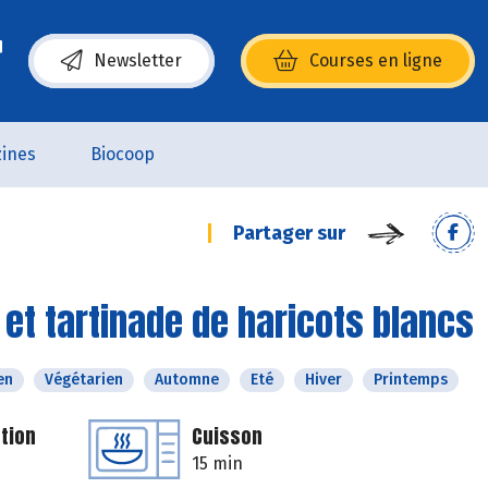
Newsletter
Courses en ligne
(s’ouvre dans une nouvelle fenêtre)
ines
Biocoop
Partager sur
et tartinade de haricots blancs
en
Végétarien
Automne
Eté
Hiver
Printemps
tion
Cuisson
15 min