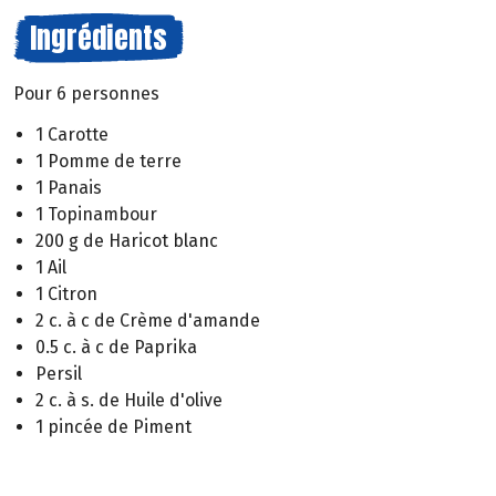
Ingrédients
Pour 6 personnes
1 Carotte
1 Pomme de terre
1 Panais
1 Topinambour
200 g de Haricot blanc
1 Ail
1 Citron
2 c. à c de Crème d'amande
0.5 c. à c de Paprika
Persil
2 c. à s. de Huile d'olive
1 pincée de Piment