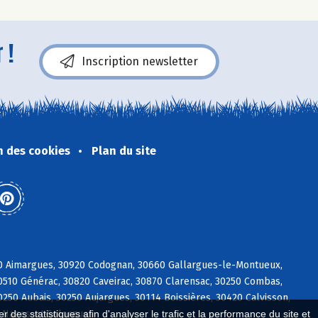
 !
Inscription newsletter
n des cookies
Plan du site
70 Aimargues, 30920 Codognan, 30660 Gallargues-le-Montueux,
30510 Générac, 30820 Caveirac, 30870 Clarensac, 30250 Combas,
50 Aubais, 30250 Aujargues, 30114 Boissières, 30420 Calvisson,
4 Nages-et-Solorgues
 des statistiques afin d'analyser le trafic et la performance du site et