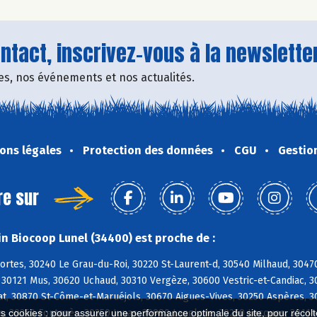
tact, inscrivez-vous à la newsletter
fres, nos événements et nos actualités.
ons légales
Protection des données
CGU
Gestio
re sur
n Biocoop Lunel (34400) est proche de :
ortes, 30240 Le Grau-du-Roi, 30220 St-Laurent-d, 30540 Milhaud, 304
, 30121 Mus, 30620 Uchaud, 30310 Vergèze, 30600 Vestric-et-Candiac, 
, 30870 St-Côme-et-Maruéjols, 30670 Aigues-Vives, 30250 Aspères, 302
s, 30250 Fontanès, 30250 Junas, 30980 Langlade, 30250 Lecques, 3011
es cookies : pour assurer une performance optimale du site, pour récolter