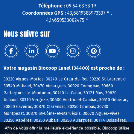
Téléphone :
09 54 63 53 19
Coordonnées GPS :
43,6819383973337 ° ,
4,14659533002475 °
Nous suivre sur
Votre magasin Biocoop Lunel (34400) est proche de :
30220 Aigues-Mortes, 30240 Le Grau-du-Roi, 30220 St-Laurent-d,
30540 Milhaud, 30470 Aimargues, 30920 Codognan, 30660
Gallargues-le-Montueux, 30740 Le Cailar, 30121 Mus, 30620
Uchaud, 30310 Vergèze, 30600 Vestric-et-Candiac, 30510 Générac,
30820 Caveirac, 30870 Clarensac, 30250 Combas, 30730
Montpezat, 30870 St-Côme-et-Maruéjols, 30670 Aigues-Vives,
30250 Aspères, 30250 Aubais, 30250 Aujargues, 30114 Boissières,
30420 Calvisson, 30111 Congénies, 30250 Fontanès, 30250 Junas,
Afin de vous offrir la meilleure expérience possible, Biocoop utilise