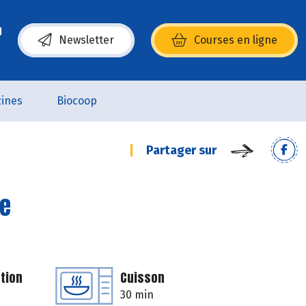
Newsletter
Courses en ligne
(s’ouvre dans une nouvelle fenêtre)
ines
Biocoop
Partager sur
ne
tion
Cuisson
30 min