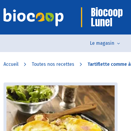
Biocoop
Lunel
Le magasin
Accueil
Toutes nos recettes
Tartiflette comme 