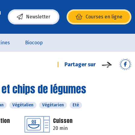
Newsletter
Courses en ligne
(s’ouvre dans une nouvelle fenêtre)
ines
Biocoop
Partager sur
 et chips de légumes
an
Végétalien
Végétarien
Eté
tion
Cuisson
20 min