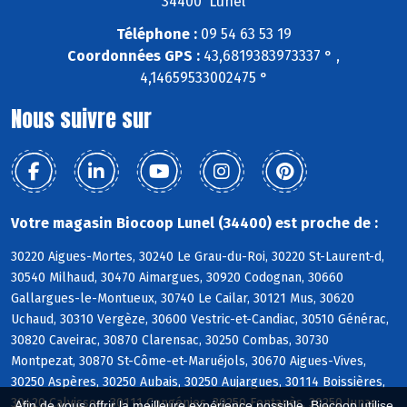
34400 Lunel
Téléphone :
09 54 63 53 19
Coordonnées GPS :
43,6819383973337 ° ,
4,14659533002475 °
Nous suivre sur
Votre magasin Biocoop Lunel (34400) est proche de :
30220 Aigues-Mortes, 30240 Le Grau-du-Roi, 30220 St-Laurent-d,
30540 Milhaud, 30470 Aimargues, 30920 Codognan, 30660
Gallargues-le-Montueux, 30740 Le Cailar, 30121 Mus, 30620
Uchaud, 30310 Vergèze, 30600 Vestric-et-Candiac, 30510 Générac,
30820 Caveirac, 30870 Clarensac, 30250 Combas, 30730
Montpezat, 30870 St-Côme-et-Maruéjols, 30670 Aigues-Vives,
30250 Aspères, 30250 Aubais, 30250 Aujargues, 30114 Boissières,
30420 Calvisson, 30111 Congénies, 30250 Fontanès, 30250 Junas,
Afin de vous offrir la meilleure expérience possible, Biocoop utilise