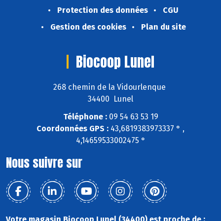
Protection des données
CGU
Gestion des cookies
Plan du site
Biocoop Lunel
268 chemin de la Vidourlenque
34400 Lunel
Téléphone :
09 54 63 53 19
Coordonnées GPS :
43,6819383973337 ° ,
4,14659533002475 °
Nous suivre sur
Votre magasin Biocoop Lunel (34400) est proche de :