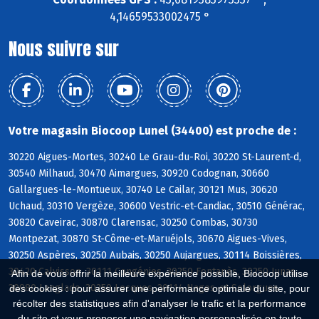
4,14659533002475 °
Nous suivre sur
Votre magasin Biocoop Lunel (34400) est proche de :
30220 Aigues-Mortes, 30240 Le Grau-du-Roi, 30220 St-Laurent-d,
30540 Milhaud, 30470 Aimargues, 30920 Codognan, 30660
Gallargues-le-Montueux, 30740 Le Cailar, 30121 Mus, 30620
Uchaud, 30310 Vergèze, 30600 Vestric-et-Candiac, 30510 Générac,
30820 Caveirac, 30870 Clarensac, 30250 Combas, 30730
Montpezat, 30870 St-Côme-et-Maruéjols, 30670 Aigues-Vives,
30250 Aspères, 30250 Aubais, 30250 Aujargues, 30114 Boissières,
30420 Calvisson, 30111 Congénies, 30250 Fontanès, 30250 Junas,
Afin de vous offrir la meilleure expérience possible, Biocoop utilise
30980 Langlade, 30250 Lecques, 30114 Nages-et-Solorgues
des cookies : pour assurer une performance optimale du site, pour
récolter des statistiques afin d'analyser le trafic et la performance
du site et vous proposer une navigation personnalisée en toute