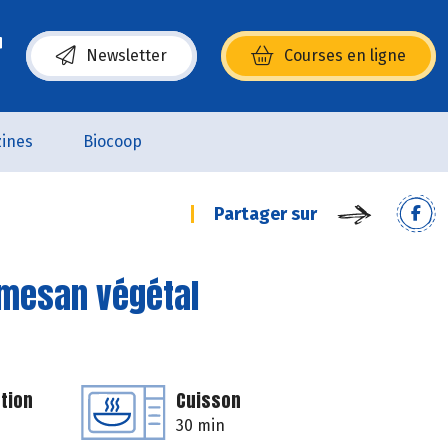
Newsletter
Courses en ligne
(s’ouvre dans une nouvelle fenêtre)
ines
Biocoop
Partager sur
rmesan végétal
tion
Cuisson
30 min