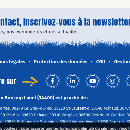
tact, inscrivez-vous à la newsletter
fres, nos événements et nos actualités.
ons légales
Protection des données
CGU
Gestio
re sur
n Biocoop Lunel (34400) est proche de :
ortes, 30240 Le Grau-du-Roi, 30220 St-Laurent-d, 30540 Milhaud, 304
, 30121 Mus, 30620 Uchaud, 30310 Vergèze, 30600 Vestric-et-Candiac, 
, 30870 St-Côme-et-Maruéjols, 30670 Aigues-Vives, 30250 Aspères, 302
s, 30250 Fontanès, 30250 Junas, 30980 Langlade, 30250 Lecques, 3011
es cookies : pour assurer une performance optimale du site, pour récolter