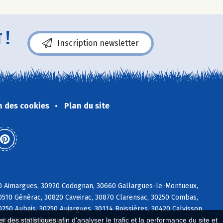
 !
Inscription newsletter
n des cookies
Plan du site
70 Aimargues, 30920 Codognan, 30660 Gallargues-le-Montueux,
30510 Générac, 30820 Caveirac, 30870 Clarensac, 30250 Combas,
50 Aubais, 30250 Aujargues, 30114 Boissières, 30420 Calvisson,
4 Nages-et-Solorgues
 des statistiques afin d'analyser le trafic et la performance du site et