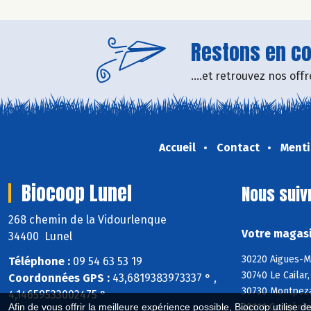
Restons en con
....et retrouvez nos of
Accueil
Contact
Menti
Biocoop Lunel
Nous suiv
268 chemin de la Vidourlenque
Votre magasi
34400 Lunel
30220 Aigues-M
Téléphone :
09 54 63 53 19
30740 Le Cailar
Coordonnées GPS :
43,6819383973337 ° ,
30730 Montpezat
4,14659533002475 °
30111 Congénie
Afin de vous offrir la meilleure expérience possible, Biocoop utilise d