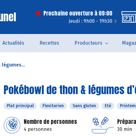
unel
Prochaine ouverture à 09:00
Jeudi : 9h00 - 19h30
Actualités
Recettes
Producteurs
Magaz
 légumes...
Pokébowl de thon & légumes d’é
Plat principal
Flexitarien
Sans gluten
Eté
Printem
Nombre de personnes
Prépara
4 personnes
30 min