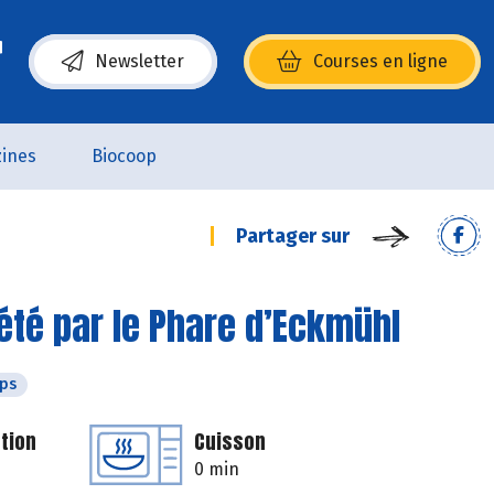
Newsletter
Courses en ligne
(s’ouvre dans une nouvelle fenêtre)
ines
Biocoop
Partager sur
té par le Phare d’Eckmühl
ps
tion
Cuisson
0 min