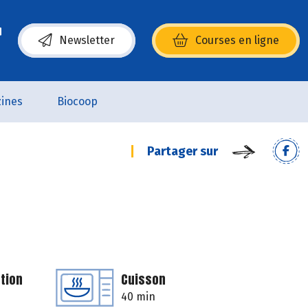
Newsletter
Courses en ligne
(s’ouvre dans une nouvelle fenêtre)
ines
Biocoop
Partager sur
tion
Cuisson
40 min