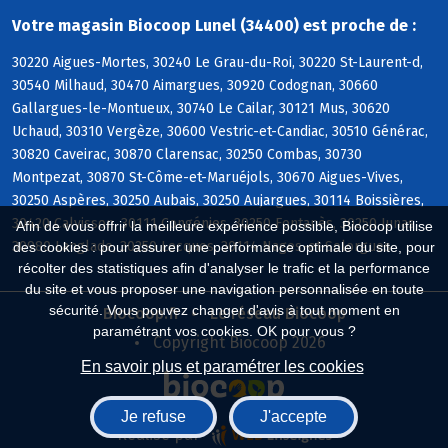
Votre magasin Biocoop Lunel (34400) est proche de :
30220 Aigues-Mortes, 30240 Le Grau-du-Roi, 30220 St-Laurent-d,
30540 Milhaud, 30470 Aimargues, 30920 Codognan, 30660
Gallargues-le-Montueux, 30740 Le Cailar, 30121 Mus, 30620
Uchaud, 30310 Vergèze, 30600 Vestric-et-Candiac, 30510 Générac,
30820 Caveirac, 30870 Clarensac, 30250 Combas, 30730
Montpezat, 30870 St-Côme-et-Maruéjols, 30670 Aigues-Vives,
30250 Aspères, 30250 Aubais, 30250 Aujargues, 30114 Boissières,
30420 Calvisson, 30111 Congénies, 30250 Fontanès, 30250 Junas,
Afin de vous offrir la meilleure expérience possible, Biocoop utilise
30980 Langlade, 30250 Lecques, 30114 Nages-et-Solorgues
des cookies : pour assurer une performance optimale du site, pour
récolter des statistiques afin d'analyser le trafic et la performance
du site et vous proposer une navigation personnalisée en toute
sécurité. Vous pouvez changer d'avis à tout moment en
Biocoop.fr
Le réseau Biocoop
paramétrant vos cookies. OK pour vous ?
Copyright Biocoop 2026
En savoir plus et paramétrer les cookies
Je refuse
J'accepte
Réalisé par