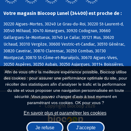
Votre magasin Biocoop Lunel (34400) est proche de :
30220 Aigues-Mortes, 30240 Le Grau-du-Roi, 30220 St-Laurent-d,
30540 Milhaud, 30470 Aimargues, 30920 Codognan, 30660
Gallargues-le-Montueux, 30740 Le Cailar, 30121 Mus, 30620
Uchaud, 30310 Vergèze, 30600 Vestric-et-Candiac, 30510 Générac,
30820 Caveirac, 30870 Clarensac, 30250 Combas, 30730
Montpezat, 30870 St-Côme-et-Maruéjols, 30670 Aigues-Vives,
30250 Aspères, 30250 Aubais, 30250 Aujargues, 30114 Boissières,
30420 Calvisson, 30111 Congénies, 30250 Fontanès, 30250 Junas,
Afin de vous offrir la meilleure expérience possible, Biocoop utilise
30980 Langlade, 30250 Lecques, 30114 Nages-et-Solorgues
des cookies : pour assurer une performance optimale du site, pour
récolter des statistiques afin d'analyser le trafic et la performance
du site et vous proposer une navigation personnalisée en toute
sécurité. Vous pouvez changer d'avis à tout moment en
Biocoop.fr
Le réseau Biocoop
paramétrant vos cookies. OK pour vous ?
Copyright Biocoop 2026
En savoir plus et paramétrer les cookies
Je refuse
J'accepte