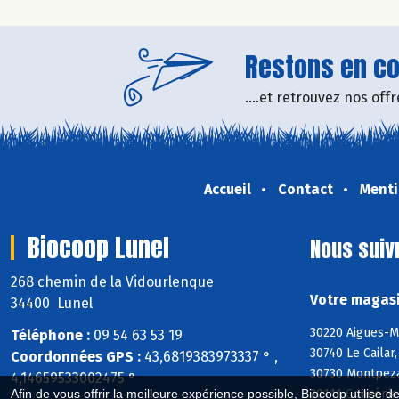
Restons en con
....et retrouvez nos of
Accueil
Contact
Menti
Biocoop Lunel
Nous suiv
268 chemin de la Vidourlenque
Votre magasi
34400 Lunel
30220 Aigues-M
Téléphone :
09 54 63 53 19
30740 Le Cailar
Coordonnées GPS :
43,6819383973337 ° ,
30730 Montpezat
4,14659533002475 °
30111 Congénie
Afin de vous offrir la meilleure expérience possible, Biocoop utilise d