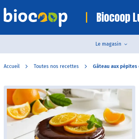
Biocoop L
Le magasin
Accueil
Toutes nos recettes
Gâteau aux pépites 