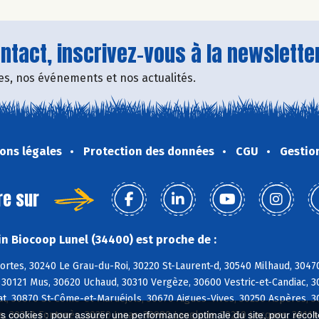
tact, inscrivez-vous à la newsletter
fres, nos événements et nos actualités.
ons légales
Protection des données
CGU
Gestio
re sur
n Biocoop Lunel (34400) est proche de :
ortes, 30240 Le Grau-du-Roi, 30220 St-Laurent-d, 30540 Milhaud, 304
, 30121 Mus, 30620 Uchaud, 30310 Vergèze, 30600 Vestric-et-Candiac, 
, 30870 St-Côme-et-Maruéjols, 30670 Aigues-Vives, 30250 Aspères, 302
s, 30250 Fontanès, 30250 Junas, 30980 Langlade, 30250 Lecques, 3011
es cookies : pour assurer une performance optimale du site, pour récolter