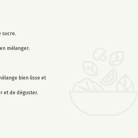
e sucre.
ien mélanger.
élange bien lisse et
r et de déguster.