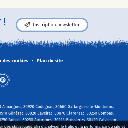
 !
Inscription newsletter
n des cookies
Plan du site
70 Aimargues, 30920 Codognan, 30660 Gallargues-le-Montueux,
30510 Générac, 30820 Caveirac, 30870 Clarensac, 30250 Combas,
50 Aubais, 30250 Aujargues, 30114 Boissières, 30420 Calvisson,
4 Nages-et-Solorgues
 des statistiques afin d'analyser le trafic et la performance du site et