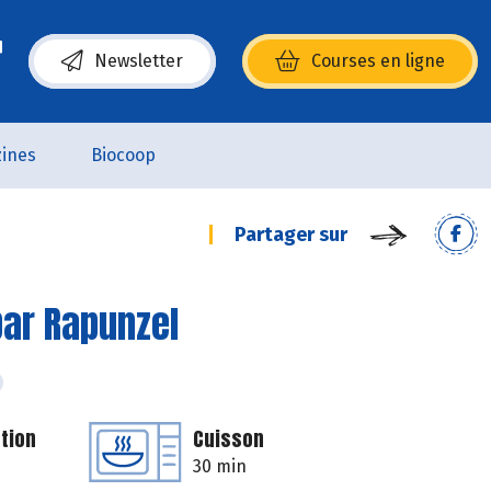
Newsletter
Courses en ligne
(s’ouvre dans une nouvelle fenêtre)
ines
Biocoop
Partager sur
par Rapunzel
tion
Cuisson
30 min