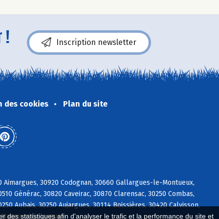
 !
Inscription newsletter
n des cookies
Plan du site
70 Aimargues, 30920 Codognan, 30660 Gallargues-le-Montueux,
30510 Générac, 30820 Caveirac, 30870 Clarensac, 30250 Combas,
50 Aubais, 30250 Aujargues, 30114 Boissières, 30420 Calvisson,
4 Nages-et-Solorgues
 des statistiques afin d'analyser le trafic et la performance du site et