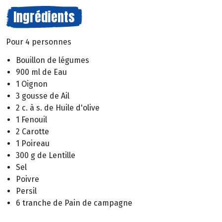
Ingrédients
Pour 4 personnes
Bouillon de légumes
900 ml de Eau
1 Oignon
3 gousse de Ail
2 c. à s. de Huile d'olive
1 Fenouil
2 Carotte
1 Poireau
300 g de Lentille
Sel
Poivre
Persil
6 tranche de Pain de campagne