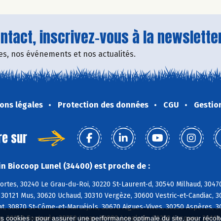
tact, inscrivez-vous à la newsletter
fres, nos événements et nos actualités.
ons légales
Protection des données
CGU
Gestio
re sur
n Biocoop Lunel (34400) est proche de :
ortes, 30240 Le Grau-du-Roi, 30220 St-Laurent-d, 30540 Milhaud, 304
, 30121 Mus, 30620 Uchaud, 30310 Vergèze, 30600 Vestric-et-Candiac, 
, 30870 St-Côme-et-Maruéjols, 30670 Aigues-Vives, 30250 Aspères, 302
s, 30250 Fontanès, 30250 Junas, 30980 Langlade, 30250 Lecques, 3011
es cookies : pour assurer une performance optimale du site, pour récolter