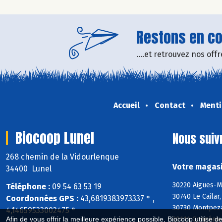
Restons en con
....et retrouvez nos of
Accueil
Contact
Menti
Biocoop Lunel
Nous suiv
268 chemin de la Vidourlenque
Votre magasi
34400 Lunel
30220 Aigues-M
Téléphone :
09 54 63 53 19
30740 Le Cailar
Coordonnées GPS :
43,6819383973337 ° ,
30730 Montpezat
4,14659533002475 °
30111 Congénie
Afin de vous offrir la meilleure expérience possible, Biocoop utilise d