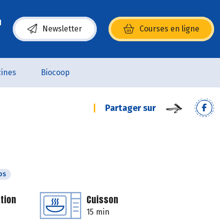
Newsletter
Courses en ligne
(s’ouvre dans une nouvelle fenêtre)
ines
Biocoop
Partager sur
ps
tion
Cuisson
15 min