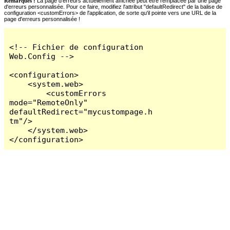
Remarques :
La page d'erreurs actuellement affichée peut être remplacée par une page
d'erreurs personnalisée. Pour ce faire, modifiez l'attribut "defaultRedirect" de la balise de
configuration <customErrors> de l'application, de sorte qu'il pointe vers une URL de la
page d'erreurs personnalisée !
<!-- Fichier de configuration 
Web.Config -->

<configuration>

    <system.web>

        <customErrors 
mode="RemoteOnly" 
defaultRedirect="mycustompage.h
tm"/>

    </system.web>

</configuration>