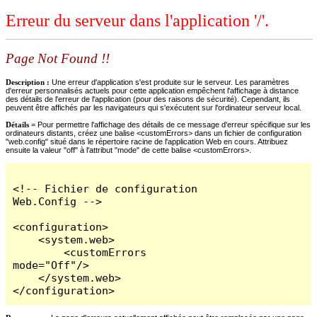
Erreur du serveur dans l'application '/'.
Page Not Found !!
Description :
Une erreur d'application s'est produite sur le serveur. Les paramètres
d'erreur personnalisés actuels pour cette application empêchent l'affichage à distance
des détails de l'erreur de l'application (pour des raisons de sécurité). Cependant, ils
peuvent être affichés par les navigateurs qui s'exécutent sur l'ordinateur serveur local.
Détails =
Pour permettre l'affichage des détails de ce message d'erreur spécifique sur les
ordinateurs distants, créez une balise <customErrors> dans un fichier de configuration
"web.config" situé dans le répertoire racine de l'application Web en cours. Attribuez
ensuite la valeur "off" à l'attribut "mode" de cette balise <customErrors>.
<!-- Fichier de configuration 
Web.Config -->

<configuration>

    <system.web>

        <customErrors 
mode="Off"/>

    </system.web>

</configuration>