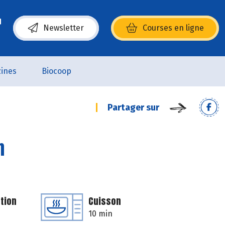
Newsletter
Courses en ligne
(s’ouvre dans une nouvelle fenêtre)
ines
Biocoop
Partager sur
n
tion
Cuisson
10 min