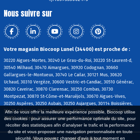
Nous suivre sur
Votre magasin Biocoop Lunel (34400) est proche de :
30220 Aigues-Mortes, 30240 Le Grau-du-Roi, 30220 St-Laurent-d,
30540 Milhaud, 30470 Aimargues, 30920 Codognan, 30660
Gallargues-le-Montueux, 30740 Le Cailar, 30121 Mus, 30620
Uchaud, 30310 Vergèze, 30600 Vestric-et-Candiac, 30510 Générac,
30820 Caveirac, 30870 Clarensac, 30250 Combas, 30730
Montpezat, 30870 St-Côme-et-Maruéjols, 30670 Aigues-Vives,
30250 Aspères, 30250 Aubais, 30250 Aujargues, 30114 Boissières,
30420 Calvisson, 30111 Congénies, 30250 Fontanès, 30250 Junas,
Afin de vous offrir la meilleure expérience possible, Biocoop utilise
30980 Langlade, 30250 Lecques, 30114 Nages-et-Solorgues
des cookies : pour assurer une performance optimale du site, pour
récolter des statistiques afin d'analyser le trafic et la performance
du site et vous proposer une navigation personnalisée en toute
sécurité. Vous pouvez changer d'avis à tout moment en
Biocoop.fr
Le réseau Biocoop