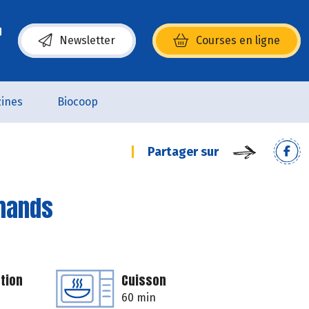
Newsletter
Courses en ligne
(s’ouvre dans une nouvelle fenêtre)
ines
Biocoop
Partager sur
rmands
tion
Cuisson
60 min