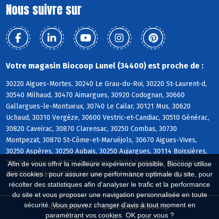
Nous suivre sur
Votre magasin Biocoop Lunel (34400) est proche de :
30220 Aigues-Mortes, 30240 Le Grau-du-Roi, 30220 St-Laurent-d,
30540 Milhaud, 30470 Aimargues, 30920 Codognan, 30660
Gallargues-le-Montueux, 30740 Le Cailar, 30121 Mus, 30620
Uchaud, 30310 Vergèze, 30600 Vestric-et-Candiac, 30510 Générac,
30820 Caveirac, 30870 Clarensac, 30250 Combas, 30730
Montpezat, 30870 St-Côme-et-Maruéjols, 30670 Aigues-Vives,
30250 Aspères, 30250 Aubais, 30250 Aujargues, 30114 Boissières,
30420 Calvisson, 30111 Congénies, 30250 Fontanès, 30250 Junas,
Afin de vous offrir la meilleure expérience possible, Biocoop utilise
30980 Langlade, 30250 Lecques, 30114 Nages-et-Solorgues
des cookies : pour assurer une performance optimale du site, pour
récolter des statistiques afin d'analyser le trafic et la performance
du site et vous proposer une navigation personnalisée en toute
sécurité. Vous pouvez changer d'avis à tout moment en
Biocoop.fr
Le réseau Biocoop
paramétrant vos cookies. OK pour vous ?