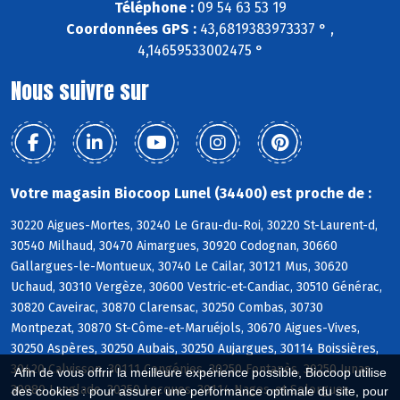
Téléphone :
09 54 63 53 19
Coordonnées GPS :
43,6819383973337 ° ,
4,14659533002475 °
Nous suivre sur
Votre magasin Biocoop Lunel (34400) est proche de :
30220 Aigues-Mortes, 30240 Le Grau-du-Roi, 30220 St-Laurent-d,
30540 Milhaud, 30470 Aimargues, 30920 Codognan, 30660
Gallargues-le-Montueux, 30740 Le Cailar, 30121 Mus, 30620
Uchaud, 30310 Vergèze, 30600 Vestric-et-Candiac, 30510 Générac,
30820 Caveirac, 30870 Clarensac, 30250 Combas, 30730
Montpezat, 30870 St-Côme-et-Maruéjols, 30670 Aigues-Vives,
30250 Aspères, 30250 Aubais, 30250 Aujargues, 30114 Boissières,
30420 Calvisson, 30111 Congénies, 30250 Fontanès, 30250 Junas,
Afin de vous offrir la meilleure expérience possible, Biocoop utilise
30980 Langlade, 30250 Lecques, 30114 Nages-et-Solorgues
des cookies : pour assurer une performance optimale du site, pour