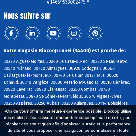
4,14659533002475 °
Nous suivre sur
Votre magasin Biocoop Lunel (34400) est proche de :
30220 Aigues-Mortes, 30240 Le Grau-du-Roi, 30220 St-Laurent-d,
30540 Milhaud, 30470 Aimargues, 30920 Codognan, 30660
Gallargues-le-Montueux, 30740 Le Cailar, 30121 Mus, 30620
Uchaud, 30310 Vergèze, 30600 Vestric-et-Candiac, 30510 Générac,
30820 Caveirac, 30870 Clarensac, 30250 Combas, 30730
Montpezat, 30870 St-Côme-et-Maruéjols, 30670 Aigues-Vives,
30250 Aspères, 30250 Aubais, 30250 Aujargues, 30114 Boissières,
30420 Calvisson, 30111 Congénies, 30250 Fontanès, 30250 Junas,
Afin de vous offrir la meilleure expérience possible, Biocoop utilise
30980 Langlade, 30250 Lecques, 30114 Nages-et-Solorgues
des cookies : pour assurer une performance optimale du site, pour
récolter des statistiques afin d'analyser le trafic et la performance
du site et vous proposer une navigation personnalisée en toute