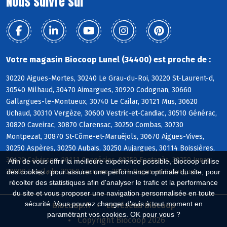
Nous suivre sur
Votre magasin Biocoop Lunel (34400) est proche de :
30220 Aigues-Mortes, 30240 Le Grau-du-Roi, 30220 St-Laurent-d,
30540 Milhaud, 30470 Aimargues, 30920 Codognan, 30660
Gallargues-le-Montueux, 30740 Le Cailar, 30121 Mus, 30620
Uchaud, 30310 Vergèze, 30600 Vestric-et-Candiac, 30510 Générac,
30820 Caveirac, 30870 Clarensac, 30250 Combas, 30730
Montpezat, 30870 St-Côme-et-Maruéjols, 30670 Aigues-Vives,
30250 Aspères, 30250 Aubais, 30250 Aujargues, 30114 Boissières,
30420 Calvisson, 30111 Congénies, 30250 Fontanès, 30250 Junas,
Afin de vous offrir la meilleure expérience possible, Biocoop utilise
30980 Langlade, 30250 Lecques, 30114 Nages-et-Solorgues
des cookies : pour assurer une performance optimale du site, pour
récolter des statistiques afin d'analyser le trafic et la performance
du site et vous proposer une navigation personnalisée en toute
sécurité. Vous pouvez changer d'avis à tout moment en
Biocoop.fr
Le réseau Biocoop
paramétrant vos cookies. OK pour vous ?
Copyright Biocoop 2026