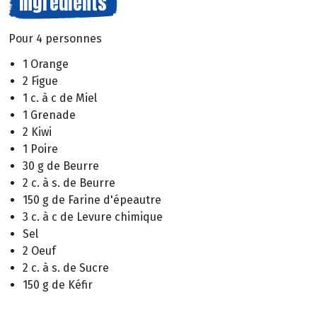
Ingrédients
Pour 4 personnes
1 Orange
2 Figue
1 c. à c de Miel
1 Grenade
2 Kiwi
1 Poire
30 g de Beurre
2 c. à s. de Beurre
150 g de Farine d'épeautre
3 c. à c de Levure chimique
Sel
2 Oeuf
2 c. à s. de Sucre
150 g de Kéfir